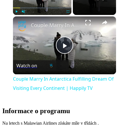
×
Play
Unmute
Fullscreen
Couple Marry In Antarctica Fulfilling Dream Of Visiting Every Continent | Happily TV
Play
Watch on
Video
Couple Marry In Antarctica Fulfilling Dream Of
Visiting Every Continent | Happily TV
Informace o programu
Na letech s Malawian Airlines získáte míle v třídách .