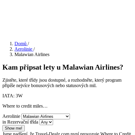
Domů
/
Aerolinie
/
Malawian Airlines
Kam připsat lety u Malawian Airlines?
Zjistěte, které třídy jsou dostupné, a rozhodněte, který program
připíše nejvíce bonusových nebo statusových mil.
IATA: 3W
Where to credit miles…
Aerolinie
in Rezervační třída
Show me!
Jsme nadšení, že Travel-Dealz.com nyní provozuje Where to Credit.