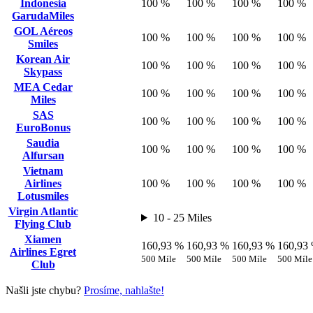
Indonesia
100 %
100 %
100 %
100 %
GarudaMiles
GOL Aéreos
100 %
100 %
100 %
100 %
Smiles
Korean Air
100 %
100 %
100 %
100 %
Skypass
MEA Cedar
100 %
100 %
100 %
100 %
Miles
SAS
100 %
100 %
100 %
100 %
EuroBonus
Saudia
100 %
100 %
100 %
100 %
Alfursan
Vietnam
Airlines
100 %
100 %
100 %
100 %
Lotusmiles
Virgin Atlantic
10 - 25 Miles
Flying Club
Xiamen
160,93 %
160,93 %
160,93 %
160,93
Airlines Egret
500 Míle
500 Míle
500 Míle
500 Míle
Club
Našli jste chybu?
Prosíme, nahlašte!