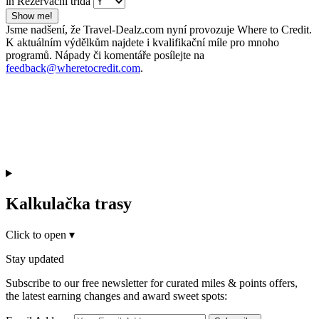
in Rezervační třída
Show me!
Jsme nadšení, že Travel-Dealz.com nyní provozuje Where to Credit.
K aktuálním výdělkům najdete i kvalifikační míle pro mnoho
programů. Nápady či komentáře posílejte na
feedback@wheretocredit.com
.
Kalkulačka trasy
Click to open
▾
Stay updated
Subscribe to our free newsletter for curated miles & points offers,
the latest earning changes and award sweet spots: