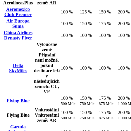
AerolíneasPlus
země: AR
Aeromexico
100 %
125 %
150 %
200 %
Club Premier
Air Europa
100 %
150 %
175 %
200 %
Suma
China Airlines
100 %
100 %
100 %
100 %
Dynasty Flyer
Vyloučené
země
Připsání
není možné,
Delta
pokud
100 %
100 %
100 %
100 %
SkyMiles
destinace leží
v
následujících
zemích: CU,
VE
100 %
150 %
175 %
200 %
Flying Blue
500 Míle
750 Míle
875 Míle
1 000 M
Vnitrostátní
100 %
150 %
175 %
200 %
Flying Blue
Vnitrostátní
500 Míle
750 Míle
875 Míle
1 000 M
země: AR
Garuda