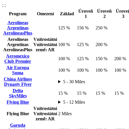
; ;
Úroveň
Úroveň
Úrove
Program
Omezení
Základ
1
2
3
Aerolíneas
Argentinas
125 %
156 %
250 %
AerolíneasPlus
Aerolíneas
Vnitrostátní
Argentinas
Vnitrostátní
100 %
125 %
200 %
AerolíneasPlus
země: AR
Aeromexico
100 %
125 %
150 %
200 %
Club Premier
Air Europa
100 %
100 %
100 %
100 %
Suma
China Airlines
5 - 30 Miles
Dynasty Flyer
Delta
15 %
15 %
15 %
15 %
SkyMiles
Flying Blue
5 - 12 Miles
Vnitrostátní
Flying Blue
Vnitrostátní
2 Miles
země: AR
Garuda