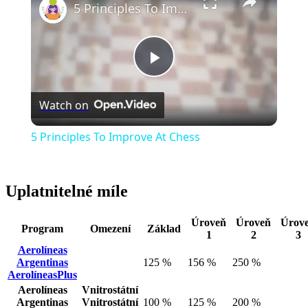
5 Principles To Improve At Chess
Play
Watch on
Video
5 Principles To Improve At Chess
Uplatnitelné míle
Úroveň
Úroveň
Úrov
Program
Omezení
Základ
1
2
3
Aerolíneas
Argentinas
125 %
156 %
250 %
AerolíneasPlus
Aerolíneas
Vnitrostátní
Argentinas
Vnitrostátní
100 %
125 %
200 %