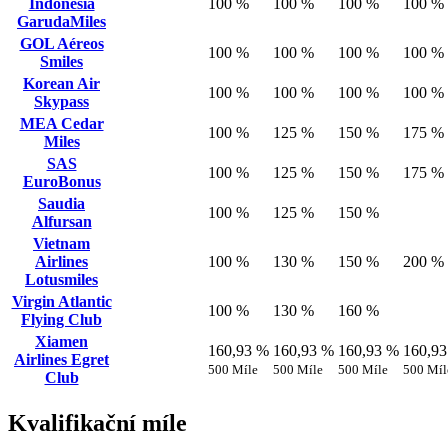
Indonesia
100 %
100 %
100 %
100 %
GarudaMiles
GOL Aéreos
100 %
100 %
100 %
100 %
Smiles
Korean Air
100 %
100 %
100 %
100 %
Skypass
MEA Cedar
100 %
125 %
150 %
175 %
Miles
SAS
100 %
125 %
150 %
175 %
EuroBonus
Saudia
100 %
125 %
150 %
Alfursan
Vietnam
Airlines
100 %
130 %
150 %
200 %
Lotusmiles
Virgin Atlantic
100 %
130 %
160 %
Flying Club
Xiamen
160,93 %
160,93 %
160,93 %
160,9
Airlines Egret
500 Míle
500 Míle
500 Míle
500 Míl
Club
Kvalifikační míle