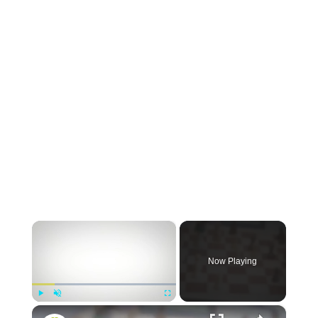
×
Now Playing
×
Play
Unmute
Fullscreen