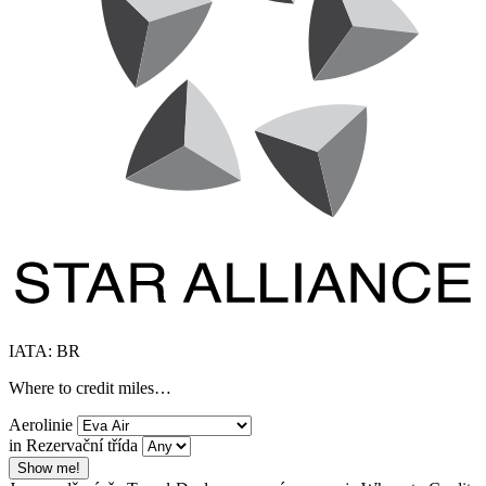
IATA: BR
Where to credit miles…
Aerolinie
in Rezervační třída
Show me!