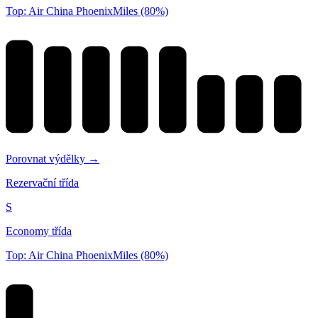
Top: Air China PhoenixMiles (80%)
Porovnat výdělky →
Rezervační třída
S
Economy třída
Top: Air China PhoenixMiles (80%)