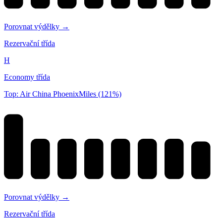
Porovnat výdělky →
Rezervační třída
H
Economy třída
Top: Air China PhoenixMiles (121%)
Porovnat výdělky →
Rezervační třída