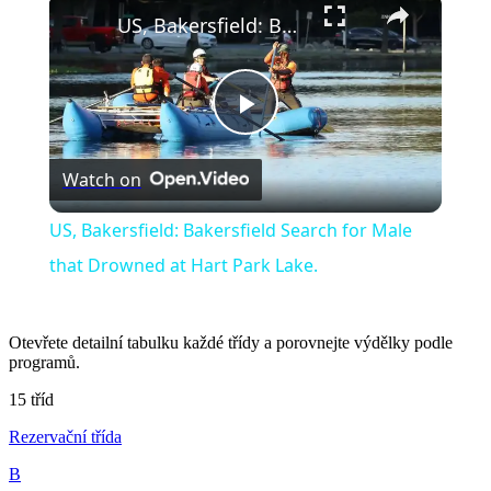
US, Bakersfield: Bakersfield Search for Male that Drowned at Hart Park Lake.
Play
Watch on
Video
US, Bakersfield: Bakersfield Search for Male
that Drowned at Hart Park Lake.
Otevřete detailní tabulku každé třídy a porovnejte výdělky podle
programů.
15 tříd
Rezervační třída
B