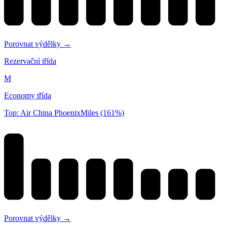
Porovnat výdělky →
Rezervační třída
M
Economy třída
Top: Air China PhoenixMiles (161%)
Porovnat výdělky →