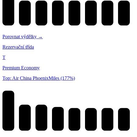
Porovnat výdělky →
Rezervační třída
T
Premium Economy
Top: Air China PhoenixMiles (177%)