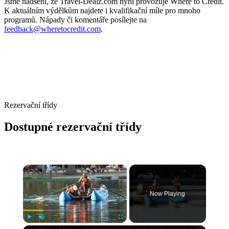
Jsme nadšení, že Travel-Dealz.com nyní provozuje Where to Credit.
K aktuálním výdělkům najdete i kvalifikační míle pro mnoho
programů. Nápady či komentáře posílejte na
feedback@wheretocredit.com
.
Rezervační třídy
Dostupné rezervační třídy
Now Playing
Play
Unmute
Fullscreen