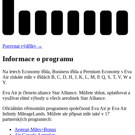
Porovnat výdělky →
Informace o programu
Na letech Economy třída, Business třída a Premium Economy s Eva
Air získáte míle v třídách B, C, D, H, J, K, L, M, P, Q, S, T, V, W a
Y.
Eva Air je členem aliance Star Alliance. Můžete sbírat, uplatňovat a
využívat elitní výhody u všech aerolinek Star Alliance.
Oficiálním věrnostním programem společnosti Eva Air je Eva Air
Infinity MileageLands. Můžete ale připsat míle také v 17
partnerských programech:
Aegean Miles+Bonus
Air Canada Aeroplan