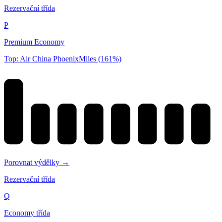
Rezervační třída
P
Premium Economy
Top: Air China PhoenixMiles (161%)
Porovnat výdělky →
Rezervační třída
Q
Economy třída