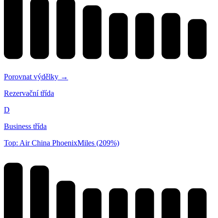
Porovnat výdělky →
Rezervační třída
D
Business třída
Top: Air China PhoenixMiles (209%)