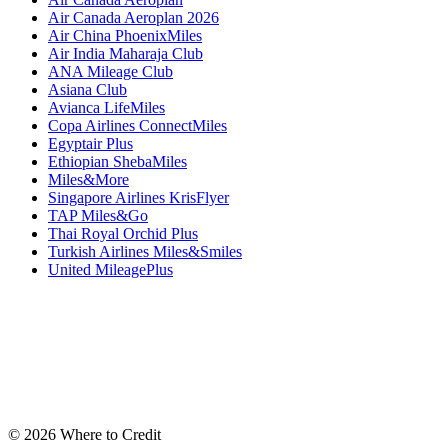
Air Canada Aeroplan 2026
Air China PhoenixMiles
Air India Maharaja Club
ANA Mileage Club
Asiana Club
Avianca LifeMiles
Copa Airlines ConnectMiles
Egyptair Plus
Ethiopian ShebaMiles
Miles&More
Singapore Airlines KrisFlyer
TAP Miles&Go
Thai Royal Orchid Plus
Turkish Airlines Miles&Smiles
United MileagePlus
© 2026 Where to Credit