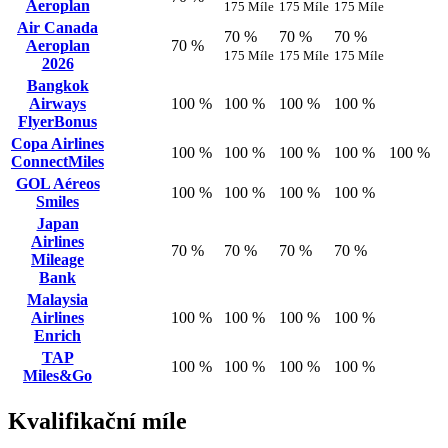
Aeroplan
175 Míle
175 Míle
175 Míle
Air Canada
70 %
70 %
70 %
Aeroplan
70 %
175 Míle
175 Míle
175 Míle
2026
Bangkok
Airways
100 %
100 %
100 %
100 %
FlyerBonus
Copa Airlines
100 %
100 %
100 %
100 %
100 %
ConnectMiles
GOL Aéreos
100 %
100 %
100 %
100 %
Smiles
Japan
Airlines
70 %
70 %
70 %
70 %
Mileage
Bank
Malaysia
Airlines
100 %
100 %
100 %
100 %
Enrich
TAP
100 %
100 %
100 %
100 %
Miles&Go
Kvalifikační míle