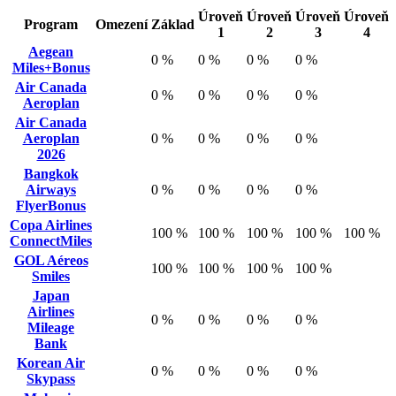
Úroveň
Úroveň
Úroveň
Úroveň
Program
Omezení
Základ
1
2
3
4
Aegean
0 %
0 %
0 %
0 %
Miles+Bonus
Air Canada
0 %
0 %
0 %
0 %
Aeroplan
Air Canada
Aeroplan
0 %
0 %
0 %
0 %
2026
Bangkok
Airways
0 %
0 %
0 %
0 %
FlyerBonus
Copa Airlines
100 %
100 %
100 %
100 %
100 %
ConnectMiles
GOL Aéreos
100 %
100 %
100 %
100 %
Smiles
Japan
Airlines
0 %
0 %
0 %
0 %
Mileage
Bank
Korean Air
0 %
0 %
0 %
0 %
Skypass