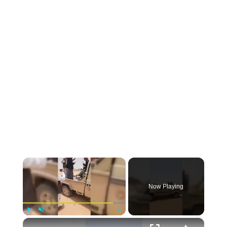
×
Now Playing
×
Play
Unmute
Fullscreen