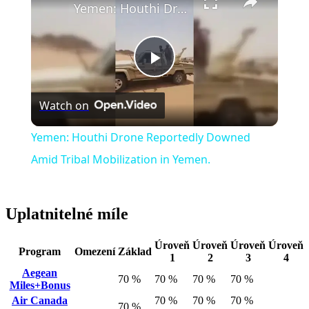
Yemen: Houthi Drone Reportedly Downed Amid Tribal Mobilization in Yemen.
Play
Watch on
Video
Yemen: Houthi Drone Reportedly Downed
Amid Tribal Mobilization in Yemen.
Uplatnitelné míle
Úroveň
Úroveň
Úroveň
Úroveň
Program
Omezení
Základ
1
2
3
4
Aegean
70 %
70 %
70 %
70 %
Miles+Bonus
Air Canada
70 %
70 %
70 %
70 %