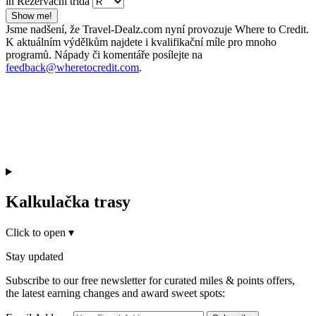
in Rezervační třída
Show me!
Jsme nadšení, že Travel-Dealz.com nyní provozuje Where to Credit.
K aktuálním výdělkům najdete i kvalifikační míle pro mnoho
programů. Nápady či komentáře posílejte na
feedback@wheretocredit.com
.
Kalkulačka trasy
Click to open
▾
Stay updated
Subscribe to our free newsletter for curated miles & points offers,
the latest earning changes and award sweet spots: