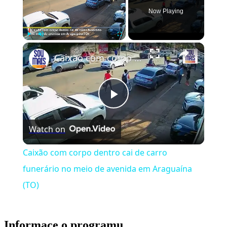
Now Playing
Play
Unmute
Fullscreen
Caixão com corpo dentro cai de carro funerário no meio de avenida em Araguaína (TO)
Play
Watch on
Video
Caixão com corpo dentro cai de carro
funerário no meio de avenida em Araguaína
(TO)
Informace o programu