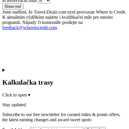
in Rezervační třída
Show me!
Jsme nadšení, že Travel-Dealz.com nyní provozuje Where to Credit.
K aktuálním výdělkům najdete i kvalifikační míle pro mnoho
programů. Nápady či komentáře posílejte na
feedback@wheretocredit.com
.
Kalkulačka trasy
Click to open
▾
Stay updated
Subscribe to our free newsletter for curated miles & points offers,
the latest earning changes and award sweet spots: