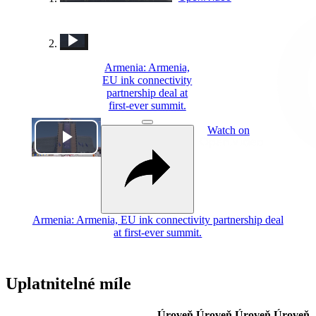
Rate
Armenia: Armenia, EU ink connectivity partnership deal at first-ever summit.
Lebanon: Israel says struck Hezbollah targets in Beirut&#39;s southern suburbs.
Armenia: Armenia,
EU ink connectivity
partnership deal at
first-ever summit.
Watch on
Play
Video
Armenia: Armenia, EU ink connectivity partnership deal
at first-ever summit.
Uplatnitelné míle
Úroveň
Úroveň
Úroveň
Úroveň