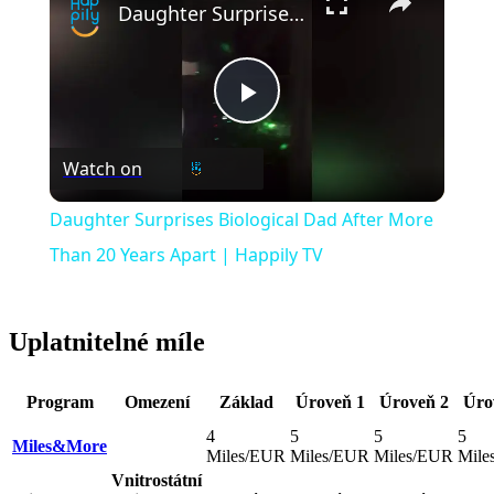
Daughter Surprises Biological Dad After More Than 20 Years Apart | Happily TV
Play
Watch on
Video
Daughter Surprises Biological Dad After More
Than 20 Years Apart | Happily TV
Uplatnitelné míle
Program
Omezení
Základ
Úroveň 1
Úroveň 2
Úro
4
5
5
5
Miles&More
Miles/EUR
Miles/EUR
Miles/EUR
Mile
Vnitrostátní