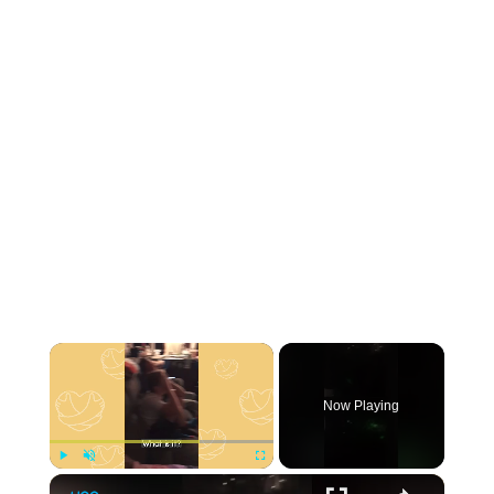
Now Playing
Play
Unmute
Fullscreen