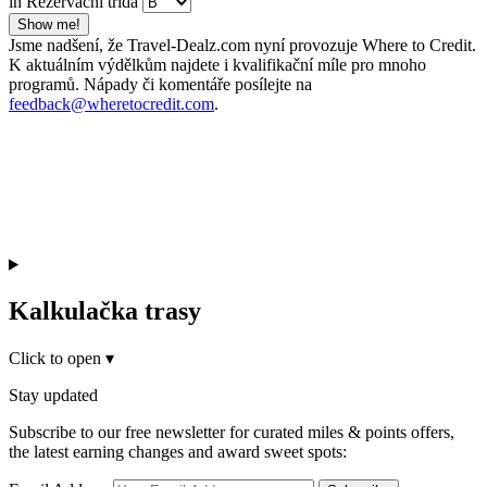
in Rezervační třída
Show me!
Jsme nadšení, že Travel-Dealz.com nyní provozuje Where to Credit.
K aktuálním výdělkům najdete i kvalifikační míle pro mnoho
programů. Nápady či komentáře posílejte na
feedback@wheretocredit.com
.
Kalkulačka trasy
Click to open
▾
Stay updated
Subscribe to our free newsletter for curated miles & points offers,
the latest earning changes and award sweet spots: