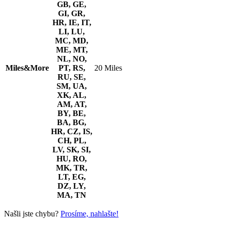
GB, GE,
GI, GR,
HR, IE, IT,
LI, LU,
MC, MD,
ME, MT,
NL, NO,
Miles&More
PT, RS,
20 Miles
RU, SE,
SM, UA,
XK, AL,
AM, AT,
BY, BE,
BA, BG,
HR, CZ, IS,
CH, PL,
LV, SK, SI,
HU, RO,
MK, TR,
LT, EG,
DZ, LY,
MA, TN
Našli jste chybu?
Prosíme, nahlašte!