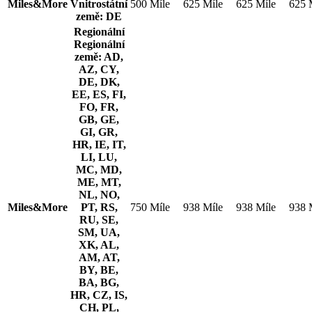
Miles&More
Vnitrostátní
500 Míle
625 Míle
625 Míle
625 
země: DE
Regionální
Regionální
země: AD,
AZ, CY,
DE, DK,
EE, ES, FI,
FO, FR,
GB, GE,
GI, GR,
HR, IE, IT,
LI, LU,
MC, MD,
ME, MT,
NL, NO,
Miles&More
PT, RS,
750 Míle
938 Míle
938 Míle
938 
RU, SE,
SM, UA,
XK, AL,
AM, AT,
BY, BE,
BA, BG,
HR, CZ, IS,
CH, PL,