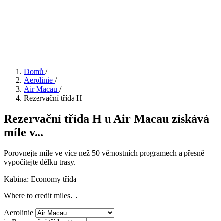
Domů
/
Aerolinie
/
Air Macau
/
Rezervační třída H
Rezervační třída H u Air Macau získává
míle v...
Porovnejte míle ve více než 50 věrnostních programech a přesně
vypočítejte délku trasy.
Kabina: Economy třída
Where to credit miles…
Aerolinie