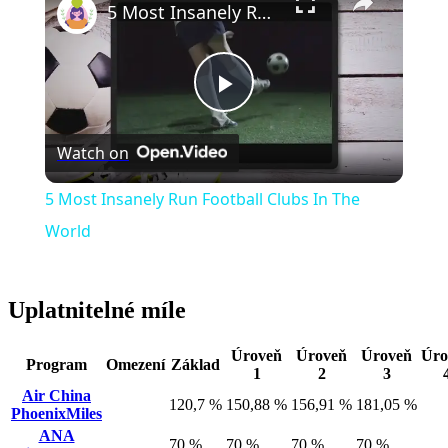
5 Most Insanely Run Football Clubs In The World
Play
Watch on
Video
5 Most Insanely Run Football Clubs In The
World
Uplatnitelné míle
Úroveň
Úroveň
Úroveň
Úro
Program
Omezení
Základ
1
2
3
Air China
120,7 %
150,88 %
156,91 %
181,05 %
PhoenixMiles
ANA
70 %
70 %
70 %
70 %