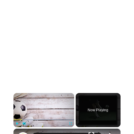
×
Now Playing
×
Play
Unmute
Fullscreen