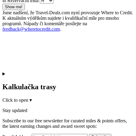
in Rezervační třída
Show me!
Jsme nadšení, že Travel-Dealz.com nyní provozuje Where to Credit.
K aktuálním výdělkům najdete i kvalifikační míle pro mnoho
programů. Nápady či komentáře posílejte na
feedback@wheretocredit.com
.
Kalkulačka trasy
Click to open
▾
Stay updated
Subscribe to our free newsletter for curated miles & points offers,
the latest earning changes and award sweet spots: