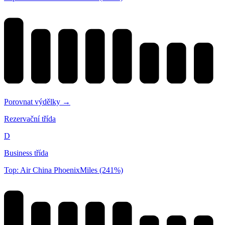
Porovnat výdělky →
Rezervační třída
D
Business třída
Top: Air China PhoenixMiles (241%)