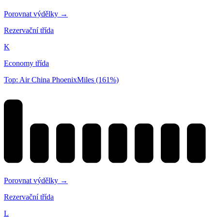
Porovnat výdělky →
Rezervační třída
K
Economy třída
Top: Air China PhoenixMiles (161%)
Porovnat výdělky →
Rezervační třída
L