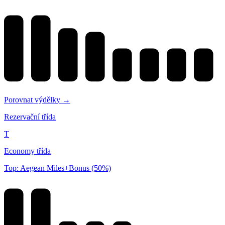
Porovnat výdělky →
Rezervační třída
T
Economy třída
Top: Aegean Miles+Bonus (50%)