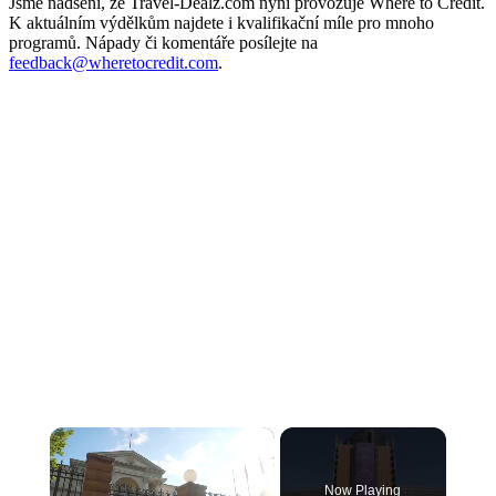
Jsme nadšení, že Travel-Dealz.com nyní provozuje Where to Credit.
K aktuálním výdělkům najdete i kvalifikační míle pro mnoho
programů. Nápady či komentáře posílejte na
feedback@wheretocredit.com
.
×
Now Playing