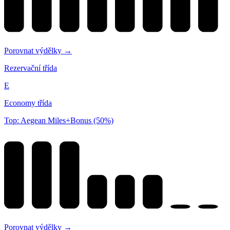
Porovnat výdělky →
Rezervační třída
E
Economy třída
Top: Aegean Miles+Bonus (50%)
Porovnat výdělky →