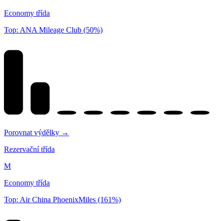
Economy třída
Top: ANA Mileage Club (50%)
Porovnat výdělky →
Rezervační třída
M
Economy třída
Top: Air China PhoenixMiles (161%)