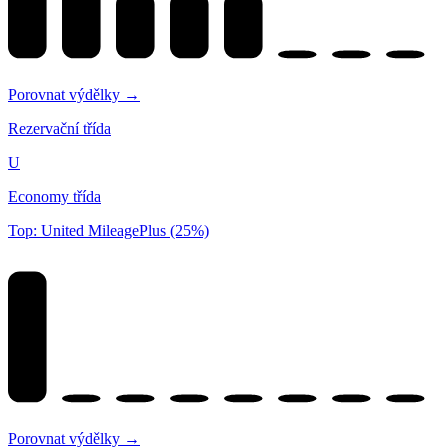
Porovnat výdělky →
Rezervační třída
U
Economy třída
Top: United MileagePlus (25%)
Porovnat výdělky →