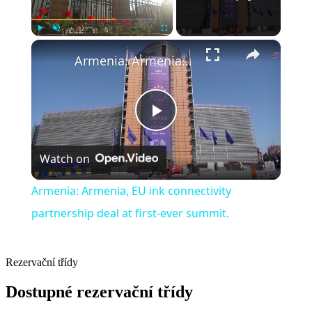
×
Play
Unmute
Fullscreen
Armenia: Armenia, EU ink connectivity partnership deal at first-ever summit.
Play
Watch on
Video
Armenia: Armenia, EU ink connectivity
partnership deal at first-ever summit.
Rezervační třídy
Dostupné rezervační třídy