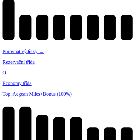
Porovnat výdělky →
Rezervační třída
O
Economy třída
Top: Aegean Miles+Bonus (100%)