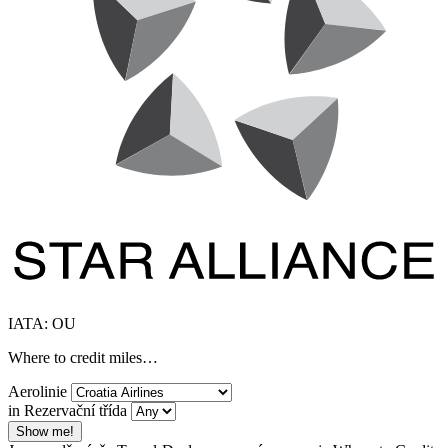
IATA: OU
Where to credit miles…
Aerolinie
in Rezervační třída
Show me!