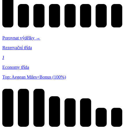
Porovnat výdělky →
Rezervační třída
J
Economy třída
Top: Aegean Miles+Bonus (100%)