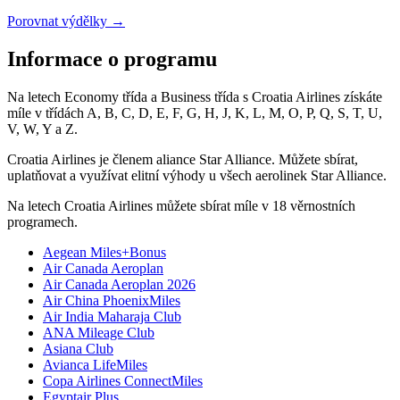
Porovnat výdělky →
Informace o programu
Na letech Economy třída a Business třída s Croatia Airlines získáte
míle v třídách A, B, C, D, E, F, G, H, J, K, L, M, O, P, Q, S, T, U,
V, W, Y a Z.
Croatia Airlines je členem aliance Star Alliance. Můžete sbírat,
uplatňovat a využívat elitní výhody u všech aerolinek Star Alliance.
Na letech Croatia Airlines můžete sbírat míle v 18 věrnostních
programech.
Aegean Miles+Bonus
Air Canada Aeroplan
Air Canada Aeroplan 2026
Air China PhoenixMiles
Air India Maharaja Club
ANA Mileage Club
Asiana Club
Avianca LifeMiles
Copa Airlines ConnectMiles
Egyptair Plus