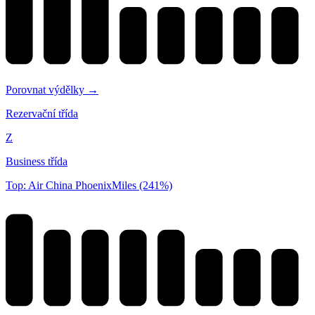
Porovnat výdělky →
Rezervační třída
Z
Business třída
Top: Air China PhoenixMiles (241%)