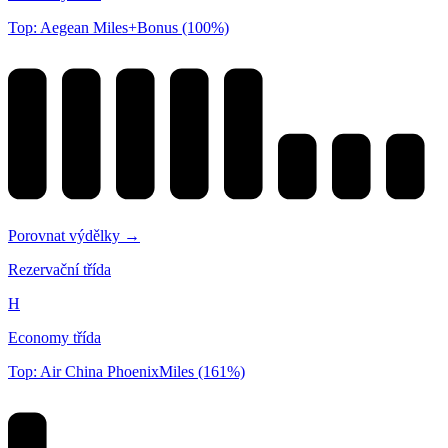
Top: Aegean Miles+Bonus (100%)
Porovnat výdělky →
Rezervační třída
H
Economy třída
Top: Air China PhoenixMiles (161%)