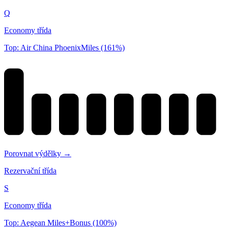
Q
Economy třída
Top: Air China PhoenixMiles (161%)
Porovnat výdělky →
Rezervační třída
S
Economy třída
Top: Aegean Miles+Bonus (100%)