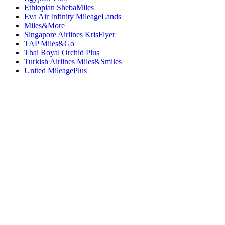
Ethiopian ShebaMiles
Eva Air Infinity MileageLands
Miles&More
Singapore Airlines KrisFlyer
TAP Miles&Go
Thai Royal Orchid Plus
Turkish Airlines Miles&Smiles
United MileagePlus