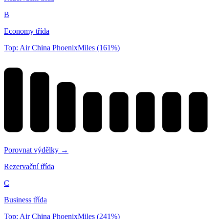
B
Economy třída
Top: Air China PhoenixMiles (161%)
Porovnat výdělky →
Rezervační třída
C
Business třída
Top: Air China PhoenixMiles (241%)