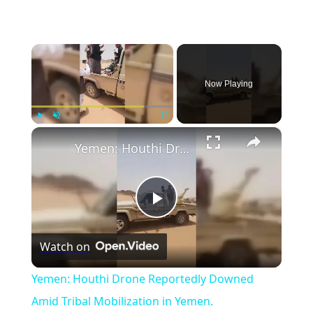
×
Now Playing
×
Play
Unmute
Fullscreen
Yemen: Houthi Drone Reportedly Downed Amid Tribal Mobilization in Yemen.
Play
Watch on
Video
Yemen: Houthi Drone Reportedly Downed
Amid Tribal Mobilization in Yemen.