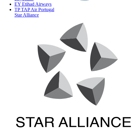
EY
Etihad Airways
TP
TAP Air Portugal
Star Alliance