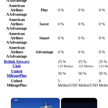
AAdvantage
American
Airlines
Plus
0 %
0 %
0 %
AAdvantage
American
Airlines
Saver
0 %
0 %
0 %
AAdvantage
American
Airlines
Smart
0 %
0 %
0 %
AAdvantage
American
Airlines
Advantage
0 %
0 %
0 %
AAdvantage
British Airways
25 %
25 %
25 %
Club
125 Meilen
125 Meilen
125 Me
United
50 %
50 %
50 %
MileagePlus
United
5
7
8
MileagePlus
Meilen/USD
Meilen/USD
Meil