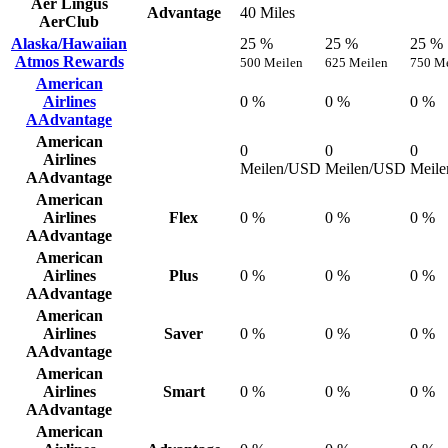
Aer Lingus
Advantage
40 Miles
AerClub
Alaska/Hawaiian
25 %
25 %
25 %
Atmos Rewards
500 Meilen
625 Meilen
750 Me
American
Airlines
0 %
0 %
0 %
AAdvantage
American
0
0
0
Airlines
Meilen/USD
Meilen/USD
Meil
AAdvantage
American
Airlines
Flex
0 %
0 %
0 %
AAdvantage
American
Airlines
Plus
0 %
0 %
0 %
AAdvantage
American
Airlines
Saver
0 %
0 %
0 %
AAdvantage
American
Airlines
Smart
0 %
0 %
0 %
AAdvantage
American