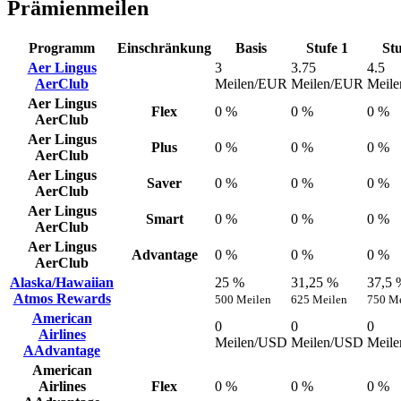
Prämienmeilen
Programm
Einschränkung
Basis
Stufe 1
Stu
Aer Lingus
3
3.75
4.5
AerClub
Meilen/EUR
Meilen/EUR
Meil
Aer Lingus
Flex
0 %
0 %
0 %
AerClub
Aer Lingus
Plus
0 %
0 %
0 %
AerClub
Aer Lingus
Saver
0 %
0 %
0 %
AerClub
Aer Lingus
Smart
0 %
0 %
0 %
AerClub
Aer Lingus
Advantage
0 %
0 %
0 %
AerClub
Alaska/Hawaiian
25 %
31,25 %
37,5 
Atmos Rewards
500 Meilen
625 Meilen
750 Me
American
0
0
0
Airlines
Meilen/USD
Meilen/USD
Meil
AAdvantage
American
Airlines
Flex
0 %
0 %
0 %