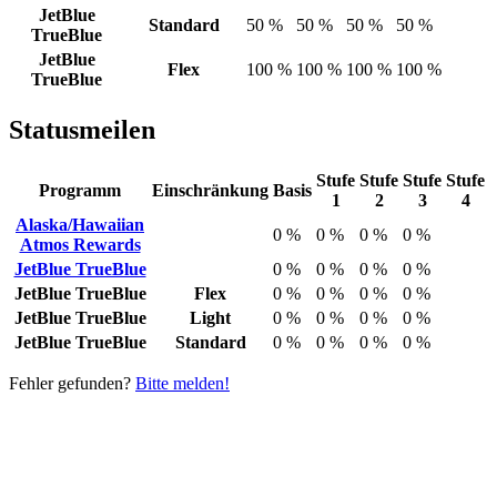
JetBlue
Standard
50 %
50 %
50 %
50 %
TrueBlue
JetBlue
Flex
100 %
100 %
100 %
100 %
TrueBlue
Statusmeilen
Stufe
Stufe
Stufe
Stufe
Programm
Einschränkung
Basis
1
2
3
4
Alaska/Hawaiian
0 %
0 %
0 %
0 %
Atmos Rewards
JetBlue TrueBlue
0 %
0 %
0 %
0 %
JetBlue TrueBlue
Flex
0 %
0 %
0 %
0 %
JetBlue TrueBlue
Light
0 %
0 %
0 %
0 %
JetBlue TrueBlue
Standard
0 %
0 %
0 %
0 %
Fehler gefunden?
Bitte melden!