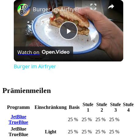
Play
Unmute
Fullscreen
Burger im Airfryer
Play
Watch on
Video
Burger im Airfryer
Prämienmeilen
Stufe
Stufe
Stufe
Stufe
Programm
Einschränkung
Basis
1
2
3
4
JetBlue
25 %
25 %
25 %
25 %
TrueBlue
JetBlue
Light
25 %
25 %
25 %
25 %
TrueBlue