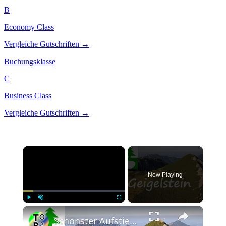
B
Economy Class
Vergleiche Gutschriften →
Buchungsklasse
C
Business Class
Vergleiche Gutschriften →
Now Playing
Play
Unmute
Fullscreen
Schönster Aufstieg auf Geigelstein