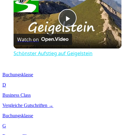
Play
Watch on
Video
Schönster Aufstieg auf Geigelstein
Buchungsklasse
D
Business Class
Vergleiche Gutschriften →
Buchungsklasse
G