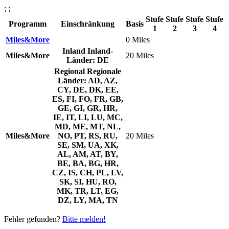
; ;
Stufe
Stufe
Stufe
Stufe
Programm
Einschränkung
Basis
1
2
3
4
Miles&More
0 Miles
Inland
Inland-
Miles&More
20 Miles
Länder: DE
Regional
Regionale
Länder: AD, AZ,
CY, DE, DK, EE,
ES, FI, FO, FR, GB,
GE, GI, GR, HR,
IE, IT, LI, LU, MC,
MD, ME, MT, NL,
Miles&More
NO, PT, RS, RU,
20 Miles
SE, SM, UA, XK,
AL, AM, AT, BY,
BE, BA, BG, HR,
CZ, IS, CH, PL, LV,
SK, SI, HU, RO,
MK, TR, LT, EG,
DZ, LY, MA, TN
Fehler gefunden?
Bitte melden!