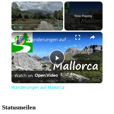
×
Now Playing
×
Play
Unmute
Fullscreen
Wanderungen auf Mallorca
Play
Watch on
Video
Wanderungen auf Mallorca
Statusmeilen