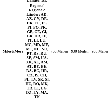
Länder: DE
Regional
Regionale
Länder: AD,
AZ, CY, DE,
DK, EE, ES,
FI, FO, FR,
GB, GE, GI,
GR, HR, IE,
IT, LI, LU,
MC, MD, ME,
MT, NL, NO,
Miles&More
750 Meilen
938 Meilen
938 Meile
PT, RS, RU,
SE, SM, UA,
XK, AL, AM,
AT, BY, BE,
BA, BG, HR,
CZ, IS, CH,
PL, LV, SK, SI,
HU, RO, MK,
TR, LT, EG,
DZ, LY, MA,
TN