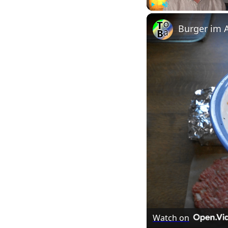
Play
Unmute
Burger im A
Watch on