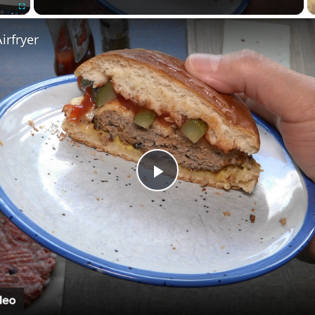
Fullscreen
irfryer
Play
Video