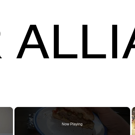
×
Now Playing