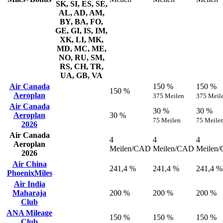
SK, SI, ES, SE,
AL, AD, AM,
BY, BA, FO,
GE, GI, IS, IM,
XK, LI, MK,
MD, MC, ME,
NO, RU, SM,
RS, CH, TR,
UA, GB, VA
Air Canada
150 %
150 %
150 %
Aeroplan
375 Meilen
375 Meil
Air Canada
30 %
30 %
Aeroplan
30 %
75 Meilen
75 Meile
2026
Air Canada
4
4
4
Aeroplan
Meilen/CAD
Meilen/CAD
Meilen
2026
Air China
241,4 %
241,4 %
241,4 %
PhoenixMiles
Air India
Maharaja
200 %
200 %
200 %
Club
ANA Mileage
150 %
150 %
150 %
Club