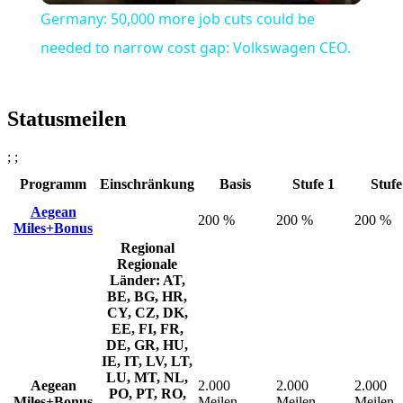
Germany: 50,000 more job cuts could be
needed to narrow cost gap: Volkswagen CEO.
Statusmeilen
; ;
Programm
Einschränkung
Basis
Stufe 1
Stufe
Aegean
200 %
200 %
200 %
Miles+Bonus
Regional
Regionale
Länder: AT,
BE, BG, HR,
CY, CZ, DK,
EE, FI, FR,
DE, GR, HU,
IE, IT, LV, LT,
LU, MT, NL,
Aegean
2.000
2.000
2.000
PO, PT, RO,
Miles+Bonus
Meilen
Meilen
Meilen