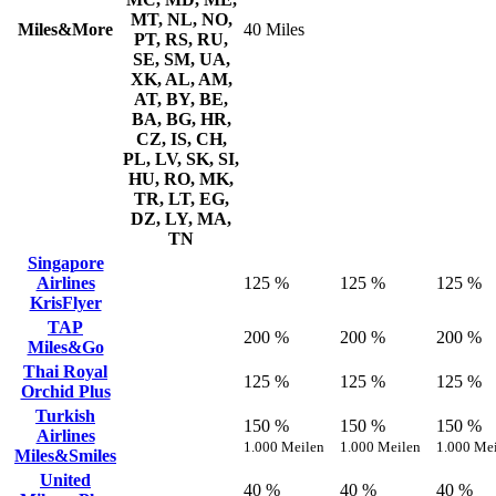
MT, NL, NO,
Miles&More
40 Miles
PT, RS, RU,
SE, SM, UA,
XK, AL, AM,
AT, BY, BE,
BA, BG, HR,
CZ, IS, CH,
PL, LV, SK, SI,
HU, RO, MK,
TR, LT, EG,
DZ, LY, MA,
TN
Singapore
Airlines
125 %
125 %
125 %
KrisFlyer
TAP
200 %
200 %
200 %
Miles&Go
Thai Royal
125 %
125 %
125 %
Orchid Plus
Turkish
150 %
150 %
150 %
Airlines
1.000 Meilen
1.000 Meilen
1.000 Me
Miles&Smiles
United
40 %
40 %
40 %