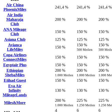
Air China
241,4 %
241,4 %
241,4 %
PhoenixMiles
Air India
Maharaja
200 %
200 %
200 %
Club
ANA Mileage
150 %
150 %
150 %
Club
Asiana Club
125 %
125 %
125 %
Avianca
150 %
150 %
150 %
LifeMiles
500 Meilen
500 Meil
Copa Airlines
150 %
150 %
150 %
ConnectMiles
Egyptair Plus
150 %
150 %
150 %
Ethiopian
200 %
200 %
200 %
ShebaMiles
1.000 Meilen
1.000 Meilen
1.000 Me
Etihad Guest
150 %
150 %
150 %
Eva Air
Infinity
130 %
130 %
130 %
MileageLands
200 %
225 %
225 %
Miles&More
1.000 Meilen
1.250 Meilen
1.250 Me
4
6
6