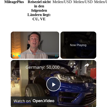
MileagePlus
Reiseziel nicht
Meilen/USD
Meilen/USD
Meilen
in den
folgenden
Ländern liegt:
CU, VE
Now Playing
Play
Unmute
Fullscreen
Germany: 50,000 more job cuts could be needed to narrow cost gap: Volkswagen CEO.
Play
Watch on
Video