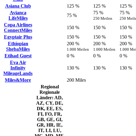
Asiana Club
125 %
125 %
125 %
Avianca
75 %
75 %
75 %
LifeMiles
250 Meilen
250 Meil
Copa Airlines
150 %
150 %
150 %
ConnectMiles
Egyptair Plus
150 %
150 %
150 %
Ethiopian
200 %
200 %
200 %
ShebaMiles
1.000 Meilen
1.000 Meilen
1.000 Me
Etihad Guest
0 %
0 %
0 %
Eva Air
Infinity
130 %
130 %
130 %
MileageLands
Miles&More
200 Miles
Regional
Regionale
Länder: AD,
AZ, CY, DE,
DK, EE, ES,
FI, FO, FR,
GB, GE, GI,
GR, HR, IE,
IT, LI, LU,
MC, MD, ME,