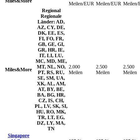
Miles&More
Meilen/EUR
Meilen/EUR
Meilen
Regional
Regionale
Länder: AD,
AZ, CY, DE,
DK, EE, ES,
FI, FO, FR,
GB, GE, GI,
GR, HR, IE,
IT, LI, LU,
MC, MD, ME,
MT, NL, NO,
2.000
2.500
2.500
Miles&More
PT, RS, RU,
Meilen
Meilen
Meilen
SE, SM, UA,
XK, AL, AM,
AT, BY, BE,
BA, BG, HR,
CZ, IS, CH,
PL, LV, SK, SI,
HU, RO, MK,
TR, LT, EG,
DZ, LY, MA,
TN
Singapore