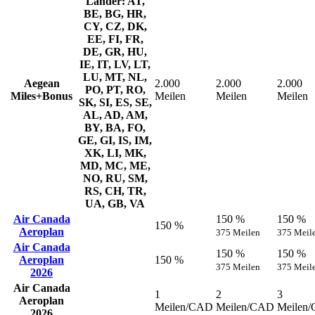
Länder: AT,
BE, BG, HR,
CY, CZ, DK,
EE, FI, FR,
DE, GR, HU,
IE, IT, LV, LT,
LU, MT, NL,
Aegean
2.000
2.000
2.000
PO, PT, RO,
Miles+Bonus
Meilen
Meilen
Meilen
SK, SI, ES, SE,
AL, AD, AM,
BY, BA, FO,
GE, GI, IS, IM,
XK, LI, MK,
MD, MC, ME,
NO, RU, SM,
RS, CH, TR,
UA, GB, VA
Air Canada
150 %
150 %
150 %
Aeroplan
375 Meilen
375 Meil
Air Canada
150 %
150 %
Aeroplan
150 %
375 Meilen
375 Meil
2026
Air Canada
1
2
3
Aeroplan
Meilen/CAD
Meilen/CAD
Meilen
2026