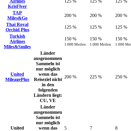
Airlines
125 %
125 %
125 %
KrisFlyer
TAP
200 %
200 %
200 %
Miles&Go
Thai Royal
125 %
125 %
125 %
Orchid Plus
Turkish
150 %
150 %
150 %
Airlines
1.000 Meilen
1.000 Meilen
1.000 Me
Miles&Smiles
Länder
ausgenommen
Sammeln ist
nur möglich
United
wenn das
200 %
225 %
250 %
MileagePlus
Reiseziel nicht
in den
folgenden
Ländern liegt:
CU, VE
Länder
ausgenommen
Sammeln ist
nur möglich
United
wenn das
5
7
8