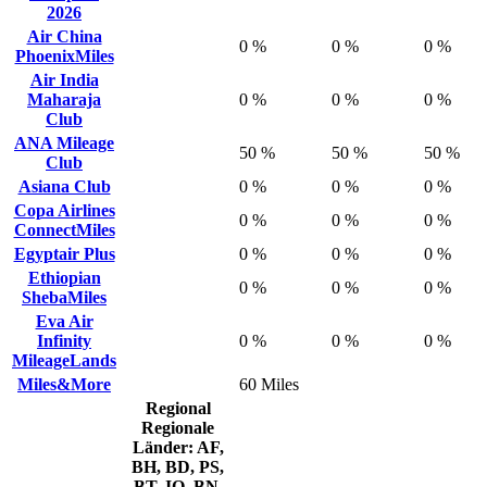
2026
Air China
0 %
0 %
0 %
PhoenixMiles
Air India
Maharaja
0 %
0 %
0 %
Club
ANA Mileage
50 %
50 %
50 %
Club
Asiana Club
0 %
0 %
0 %
Copa Airlines
0 %
0 %
0 %
ConnectMiles
Egyptair Plus
0 %
0 %
0 %
Ethiopian
0 %
0 %
0 %
ShebaMiles
Eva Air
Infinity
0 %
0 %
0 %
MileageLands
Miles&More
60 Miles
Regional
Regionale
Länder: AF,
BH, BD, PS,
BT, IO, BN,