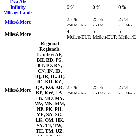
Eva Air
Infinity
0 %
0 %
0 %
MileageLands
25 %
25 %
25 %
Miles&More
250 Meilen
250 Meilen
250 Meile
4
5
5
Miles&More
Meilen/EUR
Meilen/EUR
Meilen/
Regional
Regionale
Länder: AF,
BH, BD, PS,
BT, IO, BN,
CN, IN, ID,
IQ, IR, IL, JP,
JO, KH, KZ,
QA, KG, KR,
25 %
25 %
25 %
Miles&More
KP, KW, LA,
250 Meilen
250 Meilen
250 Meile
LB, MO, MY,
MV, MN, MM,
NP, PK, PH,
YE, SA, SG,
LK, OM, HK,
SY, TJ, TW,
TH, TM, UZ,