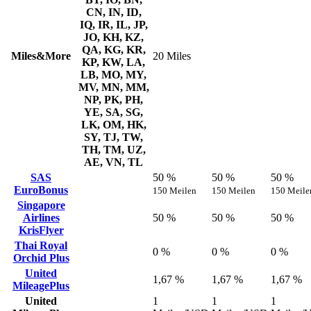
CN, IN, ID,
IQ, IR, IL, JP,
JO, KH, KZ,
QA, KG, KR,
Miles&More
20 Miles
KP, KW, LA,
LB, MO, MY,
MV, MN, MM,
NP, PK, PH,
YE, SA, SG,
LK, OM, HK,
SY, TJ, TW,
TH, TM, UZ,
AE, VN, TL
SAS
50 %
50 %
50 %
EuroBonus
150 Meilen
150 Meilen
150 Meile
Singapore
Airlines
50 %
50 %
50 %
KrisFlyer
Thai Royal
0 %
0 %
0 %
Orchid Plus
United
1,67 %
1,67 %
1,67 %
MileagePlus
United
1
1
1