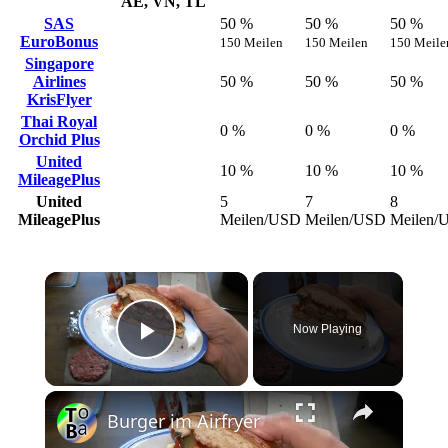
AE, VN, TL
SAS
50 %
50 %
50 %
EuroBonus
150 Meilen
150 Meilen
150 Meile
Singapore
Airlines
50 %
50 %
50 %
KrisFlyer
Thai Royal
0 %
0 %
0 %
Orchid Plus
United
10 %
10 %
10 %
MileagePlus
United
5
7
8
MileagePlus
Meilen/USD
Meilen/USD
Meilen/
Now Playing
Play Video
Burger im Airfryer