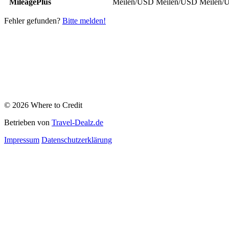
MileagePlus
Meilen/USD
Meilen/USD
Meilen/
Fehler gefunden?
Bitte melden!
© 2026 Where to Credit
Betrieben von
Travel-Dealz.de
Impressum
Datenschutzerklärung