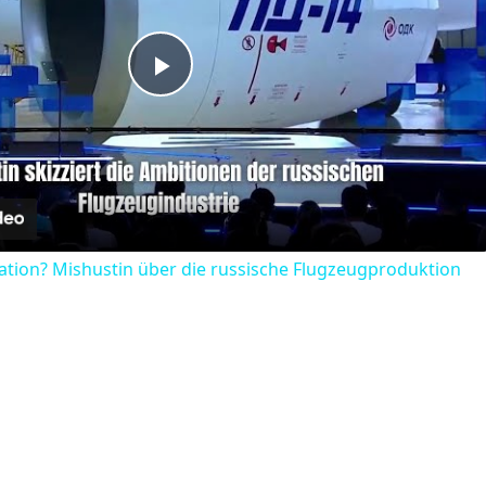
Play
Video
ation? Mishustin über die russische Flugzeugproduktion