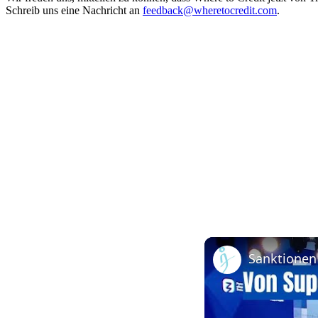
Schreib uns eine Nachricht an
feedback@wheretocredit.com
.