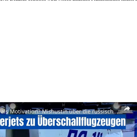
Sanktionen als Motivation? Mishustin über die russische Flugzeugproduktion