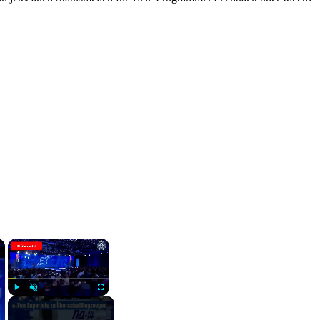
×
×
Play
Unmute
Fullscreen