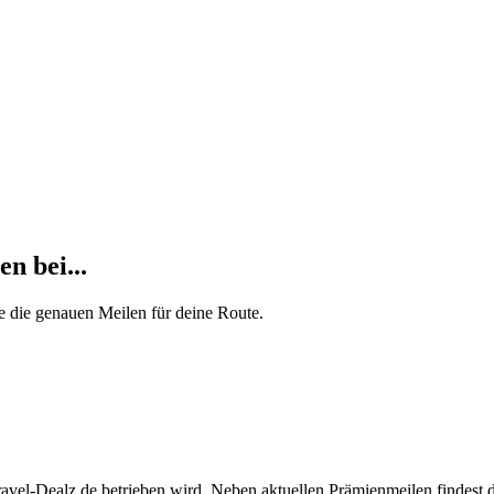
n bei...
e die genauen Meilen für deine Route.
Travel-Dealz.de betrieben wird. Neben aktuellen Prämienmeilen findest