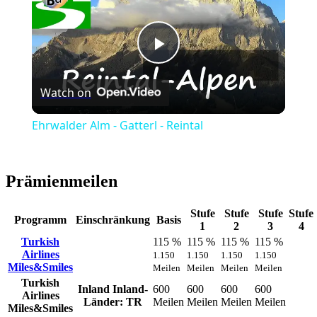
Play
Watch on
Video
Ehrwalder Alm - Gatterl - Reintal
Prämienmeilen
Stufe
Stufe
Stufe
Stufe
Programm
Einschränkung
Basis
1
2
3
4
Turkish
115 %
115 %
115 %
115 %
Airlines
1.150
1.150
1.150
1.150
Miles&Smiles
Meilen
Meilen
Meilen
Meilen
Turkish
Inland
Inland-
600
600
600
600
Airlines
Länder: TR
Meilen
Meilen
Meilen
Meilen
Miles&Smiles