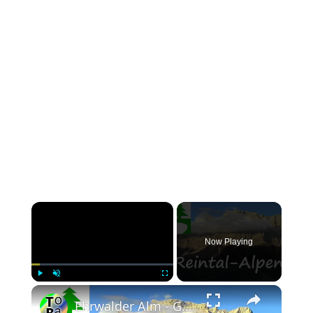
Now Playing
Play
Unmute
Fullscreen
Ehrwalder Alm - Gatterl - Reintal