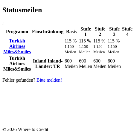
Statusmeilen
;
Stufe
Stufe
Stufe
Stufe
Programm
Einschränkung
Basis
1
2
3
4
Turkish
115 %
115 %
115 %
115 %
Airlines
1.150
1.150
1.150
1.150
Miles&Smiles
Meilen
Meilen
Meilen
Meilen
Turkish
Inland
Inland-
600
600
600
600
Airlines
Länder: TR
Meilen
Meilen
Meilen
Meilen
Miles&Smiles
Fehler gefunden?
Bitte melden!
© 2026 Where to Credit