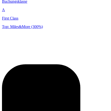
Buchungsklasse
A
First Class
Top: Miles&More (300%)