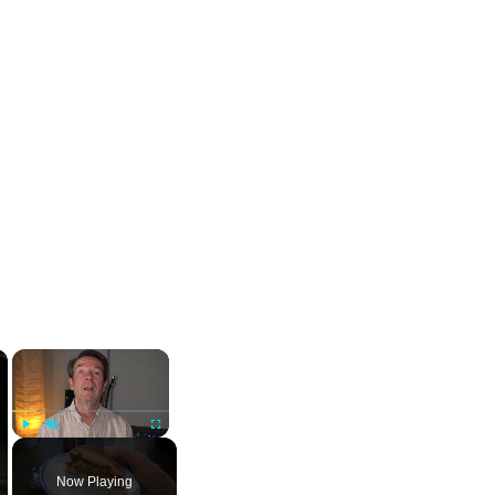
×
×
Play
Unmute
Fullscreen
Now Playing