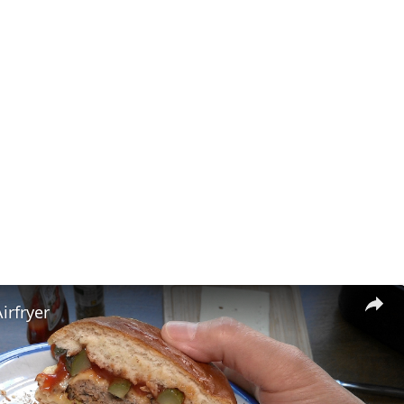
irfryer