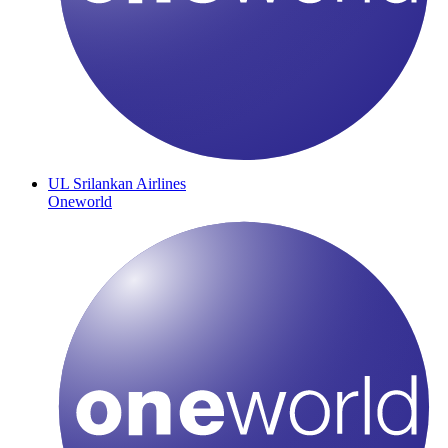
UL
Srilankan Airlines
Oneworld