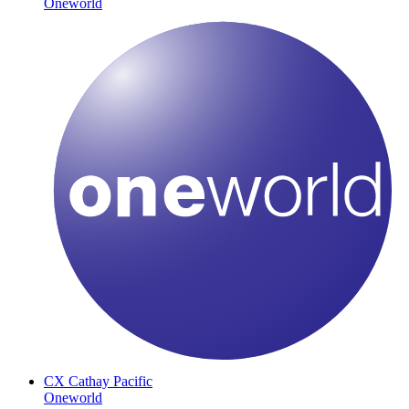
Oneworld
CX
Cathay Pacific
Oneworld