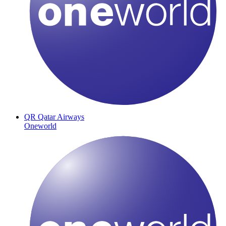
QR
Qatar Airways
Oneworld