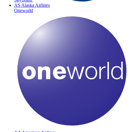
AS
Alaska Airlines
Oneworld