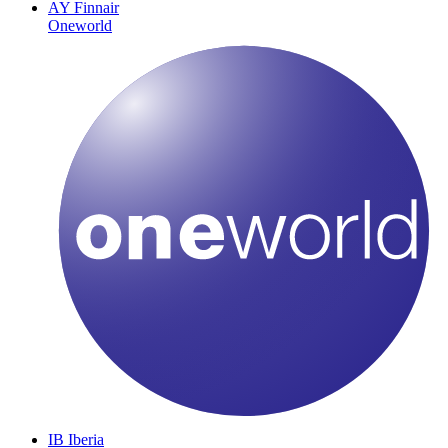
AY
Finnair
Oneworld
IB
Iberia