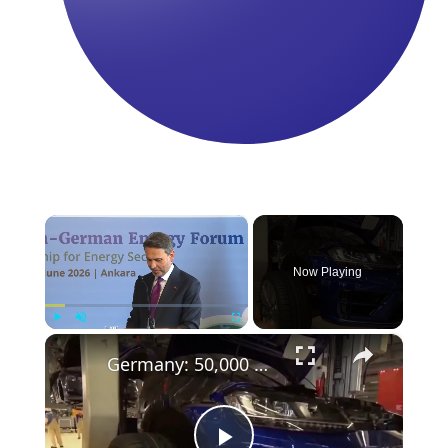
×
Now Playing
×
Play
Unmute
Fullscreen
Germany: 50,000 more job cuts could be needed to narrow cost gap: Volkswagen CEO.