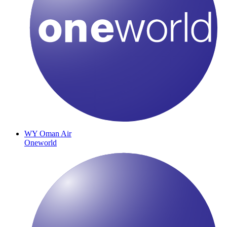
WY
Oman Air
Oneworld