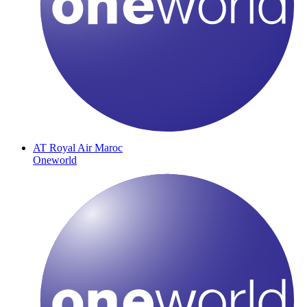
AT
Royal Air Maroc
Oneworld