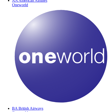
AA
American Airlines
Oneworld
BA
British Airways