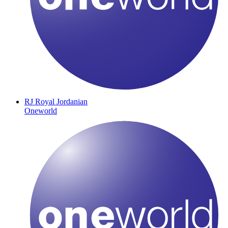
RJ
Royal Jordanian
Oneworld