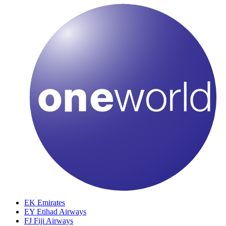
EK
Emirates
EY
Etihad Airways
FJ
Fiji Airways