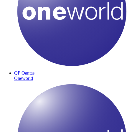
QF
Qantas
Oneworld