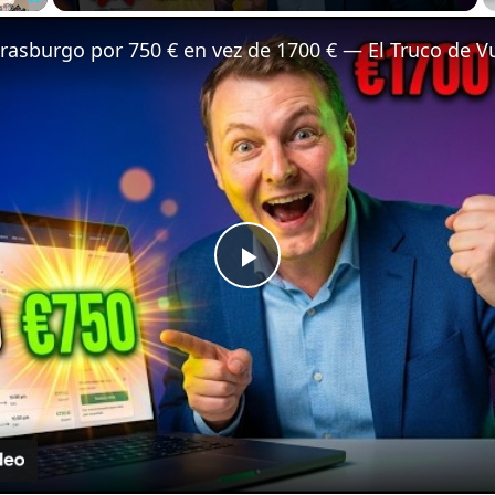
Fullscreen
Play
Video