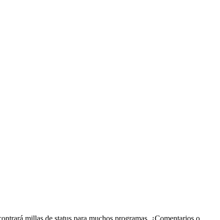
contrará millas de status para muchos programas. ¿Comentarios o