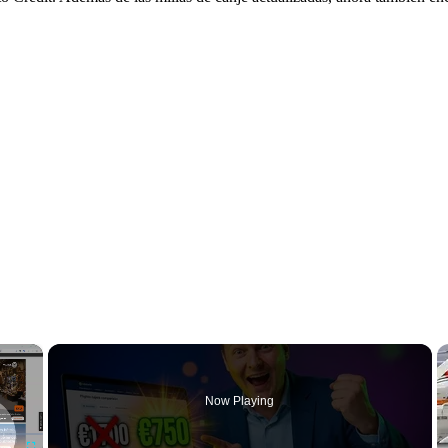
×
Now Playing