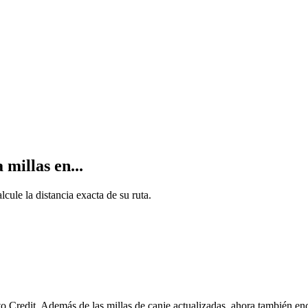
millas en...
ule la distancia exacta de su ruta.
Credit. Además de las millas de canje actualizadas, ahora también en