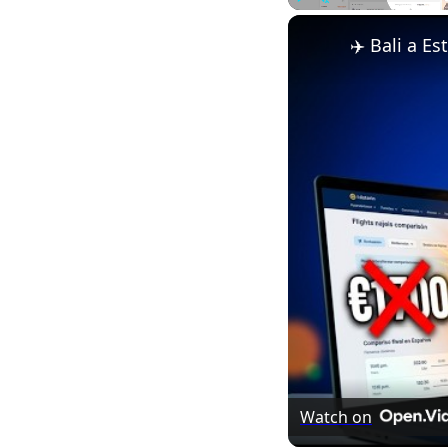
Play
Unmute
Watch on