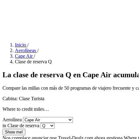
Inicio
/
Aerolíneas
/
Cape Air
/
Clase de reserva Q
La clase de reserva Q en Cape Air acumula 
Compare las millas con más de 50 programas de viajero frecuente y calc
Cabina: Clase Turista
Where to credit miles…
Aerolínea
in Clase de reserva
Show me!
Nos complace anunciar que Travel-Dealz.com ahora gestiona Where to 