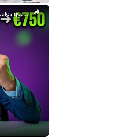
×
✈️ Bali a Estrasburgo por 750 € en vez de 1700 € — El Truco de Vuelos que Ocultan las Comparadoras 🤯