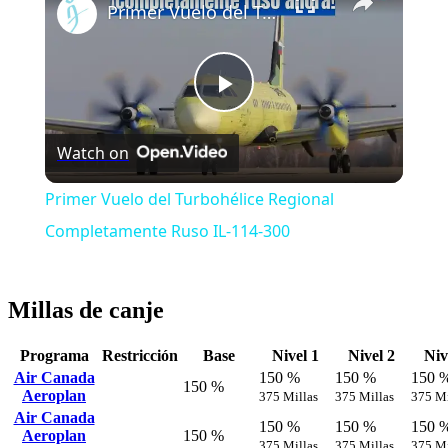
Primer Vuelo del Turbohélice Regional Completamente Ruso IL-114-300
Play
Watch on
Video
Primer Vuelo del Turbohélice Regional
Completamente Ruso IL-114-300
Millas de canje
Programa
Restricción
Base
Nivel 1
Nivel 2
Niv
Air Canada
150 %
150 %
150 
150 %
Aeroplan
375 Millas
375 Millas
375 Mi
Air Canada
150 %
150 %
150 
Aeroplan
150 %
375 Millas
375 Millas
375 Mi