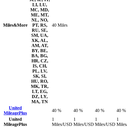
LI, LU,
MC, MD,
ME, MT,
NL, NO,
Miles&More
PT, RS,
40 Miles
RU, SE,
SM, UA,
XK, AL,
AM, AT,
BY, BE,
BA, BG,
HR, CZ,
IS, CH,
PL, LV,
SK, SI,
HU, RO,
MK, TR,
LT, EG,
DZ, LY,
MA, TN
United
40 %
40 %
40 %
40 %
MileagePlus
United
1
1
1
1
MileagePlus
Miles/USD
Miles/USD
Miles/USD
Mile