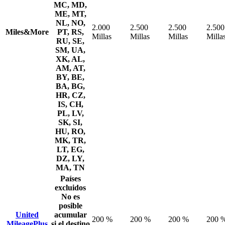
MC, MD,
ME, MT,
NL, NO,
2.000
2.500
2.500
2.500
Miles&More
PT, RS,
Millas
Millas
Millas
Milla
RU, SE,
SM, UA,
XK, AL,
AM, AT,
BY, BE,
BA, BG,
HR, CZ,
IS, CH,
PL, LV,
SK, SI,
HU, RO,
MK, TR,
LT, EG,
DZ, LY,
MA, TN
Países
excluidos
No es
posible
United
acumular
200 %
200 %
200 %
200 
MileagePlus
si el destino