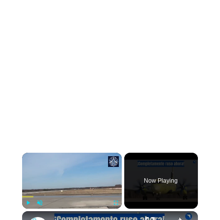
Now Playing
Play
Unmute
Fullscreen