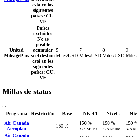
está en los
siguientes
países: CU,
VE
Países
excluidos
No es
posible
United
acumular
5
7
8
9
MileagePlus
si el destino
Miles/USD
Miles/USD
Miles/USD
Mile
está en los
siguientes
países: CU,
VE
Millas de status
; ;
Programa
Restricción
Base
Nivel 1
Nivel 2
Niv
Air Canada
150 %
150 %
150 
150 %
Aeroplan
375 Millas
375 Millas
375 Mi
Air Canada