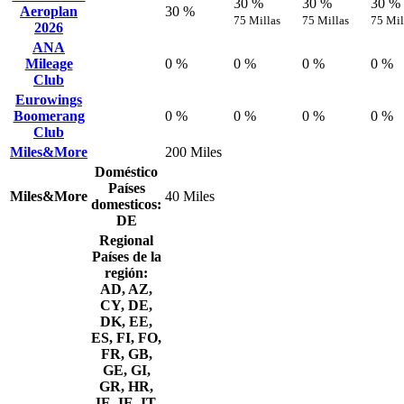
30 %
30 %
30 %
Aeroplan
30 %
75 Millas
75 Millas
75 Mil
2026
ANA
Mileage
0 %
0 %
0 %
0 %
Club
Eurowings
Boomerang
0 %
0 %
0 %
0 %
Club
Miles&More
200 Miles
Doméstico
Países
Miles&More
40 Miles
domesticos:
DE
Regional
Países de la
región:
AD, AZ,
CY, DE,
DK, EE,
ES, FI, FO,
FR, GB,
GE, GI,
GR, HR,
JE, IE, IT,