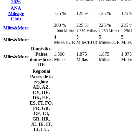
2026
ANA
Mileage
125 %
125 %
125 %
125 
Club
200 %
225 %
225 %
225 
Miles&More
1.000 Millas
1.250 Millas
1.250 Millas
1.250 
4
5
5
5
Miles&More
Miles/EUR
Miles/EUR
Miles/EUR
Mile
Doméstico
Países
1.500
1.875
1.875
1.875
Miles&More
domesticos:
Millas
Millas
Millas
Milla
DE
Regional
Países de la
región:
AD, AZ,
CY, DE,
DK, EE,
ES, FI, FO,
FR, GB,
GE, GI,
GR, HR,
JE, IE, IT,
LI, LU,