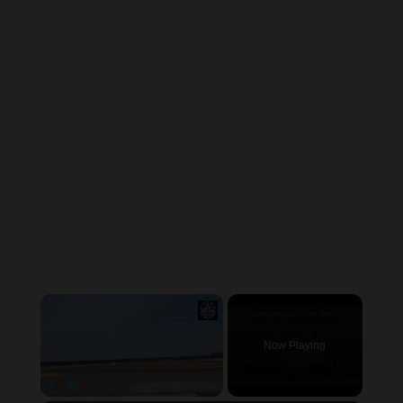
×
Now Playing