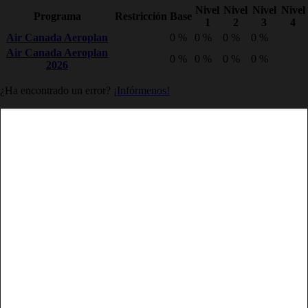
Nivel
Nivel
Nivel
Nivel
Programa
Restricción
Base
1
2
3
4
Air Canada Aeroplan
0 %
0 %
0 %
0 %
Air Canada Aeroplan
0 %
0 %
0 %
0 %
2026
¿Ha encontrado un error?
¡Infórmenos!