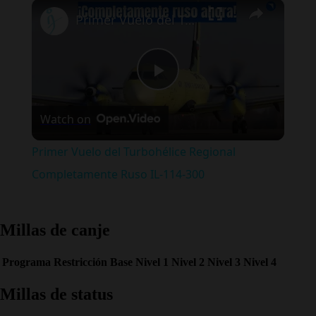
×
Play
Unmute
Fullscreen
Primer Vuelo del Turbohélice Regional Completamente Ruso IL-114-300
Play
Watch on
Video
Primer Vuelo del Turbohélice Regional
Completamente Ruso IL-114-300
Millas de canje
Programa
Restricción
Base
Nivel 1
Nivel 2
Nivel 3
Nivel 4
Millas de status