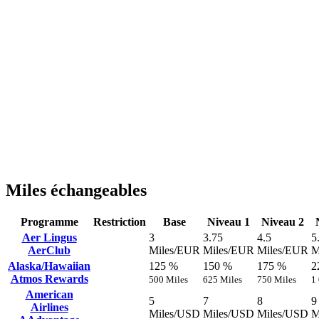
Miles échangeables
Programme
Restriction
Base
Niveau 1
Niveau 2
Aer Lingus
3
3.75
4.5
5
AerClub
Miles/EUR
Miles/EUR
Miles/EUR
M
Alaska/Hawaiian
125 %
150 %
175 %
2
Atmos Rewards
500 Miles
625 Miles
750 Miles
1
American
5
7
8
9
Airlines
Miles/USD
Miles/USD
Miles/USD
M