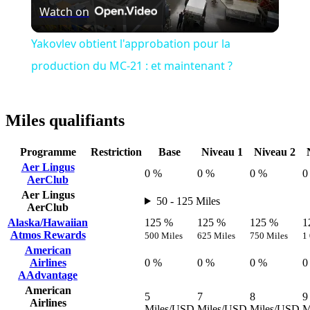
Watch on
Video
Yakovlev obtient l'approbation pour la
production du MC-21 : et maintenant ?
Miles qualifiants
Programme
Restriction
Base
Niveau 1
Niveau 2
Aer Lingus
0 %
0 %
0 %
0
AerClub
Aer Lingus
50 - 125 Miles
AerClub
Alaska/Hawaiian
125 %
125 %
125 %
1
Atmos Rewards
500 Miles
625 Miles
750 Miles
1
American
Airlines
0 %
0 %
0 %
0
AAdvantage
American
5
7
8
9
Airlines
Miles/USD
Miles/USD
Miles/USD
M