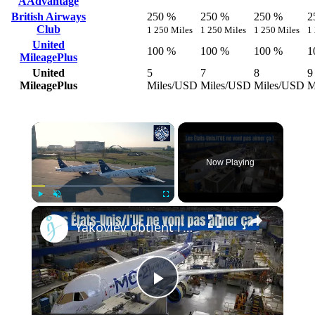
AAdvantage
British Airways
250 %
250 %
250 %
2
Club
1 250 Miles
1 250 Miles
1 250 Miles
1
United
100 %
100 %
100 %
1
MileagePlus
United
5
7
8
9
MileagePlus
Miles/USD
Miles/USD
Miles/USD
M
Now Playing
Play
Unmute
Fullscreen
Yakovlev obtient l'approbation pour la production du MC-21 : et maintenant ?
Play