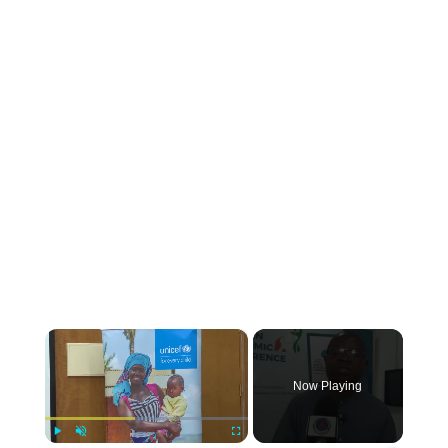
×
Now Playing