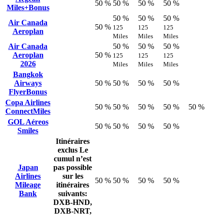
50 %
50 %
50 %
50 %
Miles+Bonus
50 %
50 %
50 %
Air Canada
50 %
125
125
125
Aeroplan
Miles
Miles
Miles
Air Canada
50 %
50 %
50 %
Aeroplan
50 %
125
125
125
2026
Miles
Miles
Miles
Bangkok
Airways
50 %
50 %
50 %
50 %
FlyerBonus
Copa Airlines
50 %
50 %
50 %
50 %
50 %
ConnectMiles
GOL Aéreos
50 %
50 %
50 %
50 %
Smiles
Itinéraires
exclus
Le
cumul n’est
Japan
pas possible
Airlines
sur les
50 %
50 %
50 %
50 %
Mileage
itinéraires
Bank
suivants:
DXB-HND,
DXB-NRT,