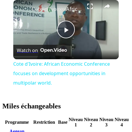
×
Play
Unmute
Fullscreen
Cote d'Ivoire: African Economic Conference focuses on development opportunities in multipolar world.
Play
Watch on
Video
Cote d'Ivoire: African Economic Conference
focuses on development opportunities in
multipolar world.
Miles échangeables
Niveau
Niveau
Niveau
Niveau
Programme
Restriction
Base
1
2
3
4
Aegean