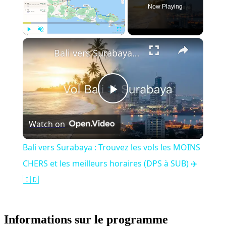
Now Playing
Play
Unmute
Fullscreen
Bali vers Surabaya : Trouvez les vols les MOINS CHERS et les meilleurs horaires (DPS à SUB) ✈️🇮🇩
Play
Watch on
Video
Bali vers Surabaya : Trouvez les vols les MOINS
CHERS et les meilleurs horaires (DPS à SUB) ✈️
🇮🇩
Informations sur le programme