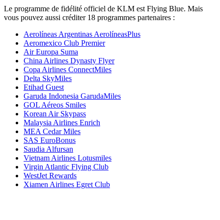
Le programme de fidélité officiel de KLM est Flying Blue. Mais
vous pouvez aussi créditer 18 programmes partenaires :
Aerolíneas Argentinas AerolíneasPlus
Aeromexico Club Premier
Air Europa Suma
China Airlines Dynasty Flyer
Copa Airlines ConnectMiles
Delta SkyMiles
Etihad Guest
Garuda Indonesia GarudaMiles
GOL Aéreos Smiles
Korean Air Skypass
Malaysia Airlines Enrich
MEA Cedar Miles
SAS EuroBonus
Saudia Alfursan
Vietnam Airlines Lotusmiles
Virgin Atlantic Flying Club
WestJet Rewards
Xiamen Airlines Egret Club