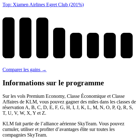
Top: Xiamen Airlines Egret Club (201%)
Comparer les gains →
Informations sur le programme
Sur les vols Premium Economy, Classe Économique et Classe
Affaires de KLM, vous pouvez gagner des miles dans les classes de
réservation A, B, C, D, E, F, G, H, I, J, K, L, M, N, O, P, Q, R, S,
T, U, V, W, X, Y et Z.
KLM fait partie de l’alliance aérienne SkyTeam. Vous pouvez
cumuler, utiliser et profiter d’avantages élite sur toutes les
compagnies SkyTeam.