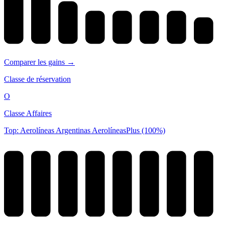
Comparer les gains →
Classe de réservation
O
Classe Affaires
Top: Aerolíneas Argentinas AerolíneasPlus (100%)