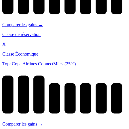
Comparer les gains →
Classe de réservation
X
Classe Économique
Top: Copa Airlines ConnectMiles (25%)
Comparer les gains →