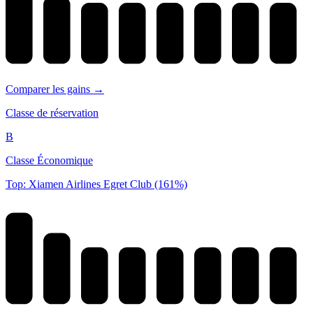
Comparer les gains →
Classe de réservation
B
Classe Économique
Top: Xiamen Airlines Egret Club (161%)