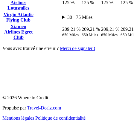
Airlines
125 %
125 %
125 %
125 %
Lotusmiles
Virgin Atlantic
30 - 75 Miles
Flying Club
Xiamen
209,21 %
209,21 %
209,21 %
209,2
Airlines Egret
650 Miles
650 Miles
650 Miles
650 Mil
Club
Vous avez trouvé une erreur ?
Merci de signaler !
© 2026 Where to Credit
Propulsé par
Travel-Dealz.com
Mentions légales
Politique de confidentialité