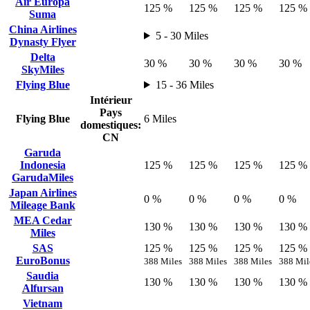
Air Europa
125 %
125 %
125 %
125 %
Suma
China Airlines
5 - 30 Miles
Dynasty Flyer
Delta
30 %
30 %
30 %
30 %
SkyMiles
Flying Blue
15 - 36 Miles
Intérieur
Pays
Flying Blue
6 Miles
domestiques:
CN
Garuda
Indonesia
125 %
125 %
125 %
125 %
GarudaMiles
Japan Airlines
0 %
0 %
0 %
0 %
Mileage Bank
MEA Cedar
130 %
130 %
130 %
130 %
Miles
SAS
125 %
125 %
125 %
125 %
EuroBonus
388 Miles
388 Miles
388 Miles
388 Mil
Saudia
130 %
130 %
130 %
130 %
Alfursan
Vietnam