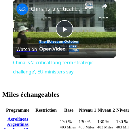
×
Play
Unmute
Fullscreen
China is 'a critical long-term strategic challenge', EU ministers say
Play
Watch on
Video
China is 'a critical long-term strategic
challenge', EU ministers say
Miles échangeables
Programme
Restriction
Base
Niveau 1
Niveau 2
Nivea
Aerolíneas
130 %
130 %
130 %
130 %
Argentinas
403 Miles
403 Miles
403 Miles
403 Mil