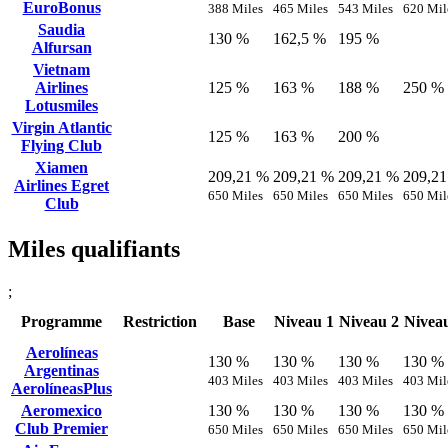
EuroBonus
388 Miles
465 Miles
543 Miles
620 Mil
Saudia
130 %
162,5 %
195 %
Alfursan
Vietnam
Airlines
125 %
163 %
188 %
250 %
Lotusmiles
Virgin Atlantic
125 %
163 %
200 %
Flying Club
Xiamen
209,21 %
209,21 %
209,21 %
209,2
Airlines Egret
650 Miles
650 Miles
650 Miles
650 Mil
Club
Miles qualifiants
;
Programme
Restriction
Base
Niveau 1
Niveau 2
Nivea
Aerolíneas
130 %
130 %
130 %
130 %
Argentinas
403 Miles
403 Miles
403 Miles
403 Mil
AerolíneasPlus
Aeromexico
130 %
130 %
130 %
130 %
Club Premier
650 Miles
650 Miles
650 Miles
650 Mil