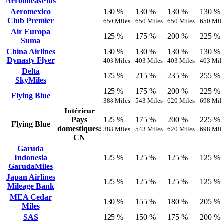
AerolíneasPlus
Aeromexico
130 %
130 %
130 %
130 %
Club Premier
650 Miles
650 Miles
650 Miles
650 Mil
Air Europa
125 %
175 %
200 %
225 %
Suma
China Airlines
130 %
130 %
130 %
130 %
Dynasty Flyer
403 Miles
403 Miles
403 Miles
403 Mil
Delta
175 %
215 %
235 %
255 %
SkyMiles
125 %
175 %
200 %
225 %
Flying Blue
388 Miles
543 Miles
620 Miles
698 Mil
Intérieur
Pays
125 %
175 %
200 %
225 %
Flying Blue
domestiques:
388 Miles
543 Miles
620 Miles
698 Mil
CN
Garuda
Indonesia
125 %
125 %
125 %
125 %
GarudaMiles
Japan Airlines
125 %
125 %
125 %
125 %
Mileage Bank
MEA Cedar
130 %
155 %
180 %
205 %
Miles
SAS
125 %
150 %
175 %
200 %