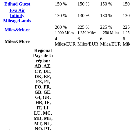
Etihad Guest
150 %
150 %
150 %
150
Eva Air
Infinity
130 %
130 %
130 %
130
MileageLands
200 %
225 %
225 %
225
Miles&More
1 000 Miles
1 250 Miles
1 250 Miles
1 25
4
6
6
6
Miles&More
Miles/EUR
Miles/EUR
Miles/EUR
Mil
Régional
Pays de la
région:
AD, AZ,
CY, DE,
DK, EE,
ES, FI,
FO, FR,
GB, GE,
GI, GR,
HR, IE,
IT, LI,
LU, MC,
MD, ME,
MT, NL,
NO, PT,