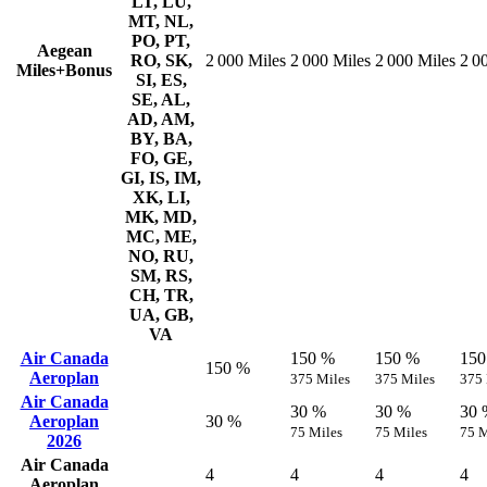
LT, LU,
MT, NL,
PO, PT,
Aegean
RO, SK,
2 000 Miles
2 000 Miles
2 000 Miles
2 0
Miles+Bonus
SI, ES,
SE, AL,
AD, AM,
BY, BA,
FO, GE,
GI, IS, IM,
XK, LI,
MK, MD,
MC, ME,
NO, RU,
SM, RS,
CH, TR,
UA, GB,
VA
Air Canada
150 %
150 %
150
150 %
Aeroplan
375 Miles
375 Miles
375 
Air Canada
30 %
30 %
30 
Aeroplan
30 %
75 Miles
75 Miles
75 M
2026
Air Canada
4
4
4
4
Aeroplan