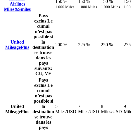
150 %
150 %
150 %
150
Airlines
1 000 Miles
1 000 Miles
1 000 Miles
1 00
Miles&Smiles
Pays
exclus
Le
cumul
n’est pas
possible si
United
la
200 %
225 %
250 %
275
MileagePlus
destination
se trouve
dans les
pays
suivants:
CU, VE
Pays
exclus
Le
cumul
n’est pas
possible si
United
la
5
7
8
9
MileagePlus
destination
Miles/USD
Miles/USD
Miles/USD
Mil
se trouve
dans les
pays