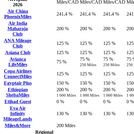
Miles/CAD
Miles/CAD
Miles/CAD
Mil
2026
Air China
241,4 %
241,4 %
241,4 %
241
PhoenixMiles
Air India
Maharaja
200 %
200 %
200 %
200
Club
ANA Mileage
125 %
125 %
125 %
125
Club
Asiana Club
125 %
125 %
125 %
125
Avianca
75 %
75 %
75 
75 %
LifeMiles
250 Miles
250 Miles
250 
Copa Airlines
125 %
125 %
125 %
125
ConnectMiles
Egyptair Plus
150 %
150 %
150 %
150
Ethiopian
200 %
200 %
200 %
200
ShebaMiles
1 000 Miles
1 000 Miles
1 000 Miles
1 00
Etihad Guest
0 %
0 %
0 %
0 %
Eva Air
Infinity
130 %
130 %
130 %
130
MileageLands
Miles&More
200 Miles
Régional