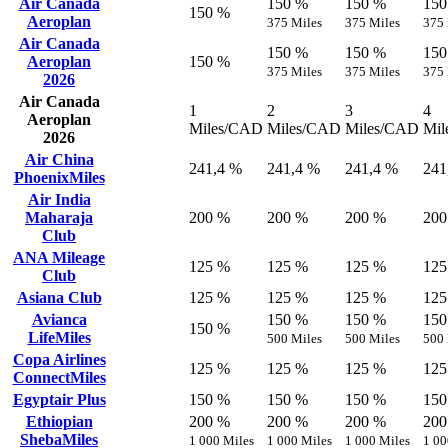
Air Canada
150 %
150 %
150
150 %
Aeroplan
375 Miles
375 Miles
375 
Air Canada
150 %
150 %
150
Aeroplan
150 %
375 Miles
375 Miles
375 
2026
Air Canada
1
2
3
4
Aeroplan
Miles/CAD
Miles/CAD
Miles/CAD
Mil
2026
Air China
241,4 %
241,4 %
241,4 %
241
PhoenixMiles
Air India
Maharaja
200 %
200 %
200 %
200
Club
ANA Mileage
125 %
125 %
125 %
125
Club
Asiana Club
125 %
125 %
125 %
125
Avianca
150 %
150 %
150
150 %
LifeMiles
500 Miles
500 Miles
500 
Copa Airlines
125 %
125 %
125 %
125
ConnectMiles
Egyptair Plus
150 %
150 %
150 %
150
Ethiopian
200 %
200 %
200 %
200
ShebaMiles
1 000 Miles
1 000 Miles
1 000 Miles
1 00