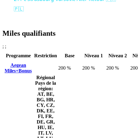
🇵🇱
Miles qualifiants
; ;
Programme
Restriction
Base
Niveau 1
Niveau 2
Ni
Aegean
200 %
200 %
200 %
200
Miles+Bonus
Régional
Pays de la
région:
AT, BE,
BG, HR,
CY, CZ,
DK, EE,
FI, FR,
DE, GR,
HU, IE,
IT, LV,