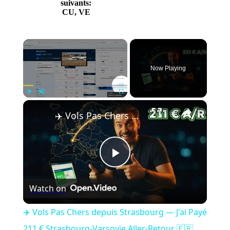
suivants:
CU, VE
Now Playing
Play
Unmute
Fullscreen
✈️ Vols Pas Chers depuis Strasbourg — J'ai Payé 211 € Strasbourg-Varsovie Aller-Retour 🇫🇷🇵🇱
Play
Watch on
Video
✈️ Vols Pas Chers depuis Strasbourg — J'ai Payé
211 € Strasbourg-Varsovie Aller-Retour 🇫🇷