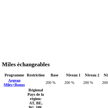
Miles échangeables
Programme
Restriction
Base
Niveau 1
Niveau 2
Ni
Aegean
200 %
200 %
200 %
200
Miles+Bonus
Régional
Pays de la
région:
AT, BE,
BG, HR,