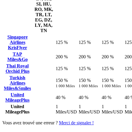
SI, HU,
RO, MK,
TR, LT,
EG, DZ,
LY, MA,
TN
Singapore
Airlines
125 %
125 %
125 %
125
KrisFlyer
TAP
200 %
200 %
200 %
200
Miles&Go
Thai Royal
125 %
125 %
125 %
125
Orchid Plus
Turkish
150 %
150 %
150 %
150
Airlines
1 000 Miles
1 000 Miles
1 000 Miles
1 00
Miles&Smiles
United
40 %
40 %
40 %
40 
MileagePlus
United
1
1
1
1
MileagePlus
Miles/USD
Miles/USD
Miles/USD
Mil
Vous avez trouvé une erreur ?
Merci de signaler !