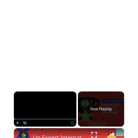
×
Now Playing
×
Play
Unmute
Fullscreen
Un Expert International Répond: Comment Se Spécialiser En International?