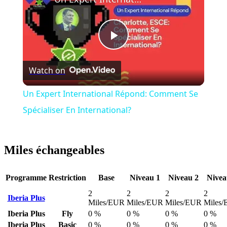
Play
Watch on
Video
Un Expert International Répond: Comment Se
Spécialiser En International?
Miles échangeables
Programme
Restriction
Base
Niveau 1
Niveau 2
Nivea
2
2
2
2
Iberia Plus
Miles/EUR
Miles/EUR
Miles/EUR
Miles
Iberia Plus
Fly
0 %
0 %
0 %
0 %
Iberia Plus
Basic
0 %
0 %
0 %
0 %