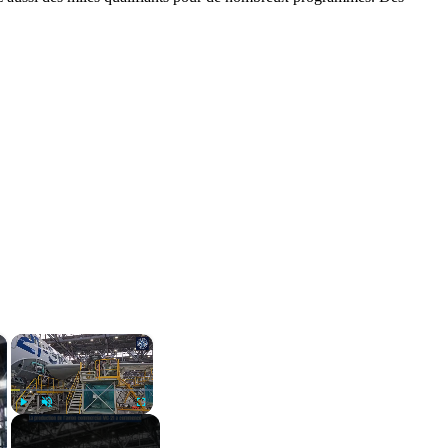
×
×
Play
Unmute
Fullscreen