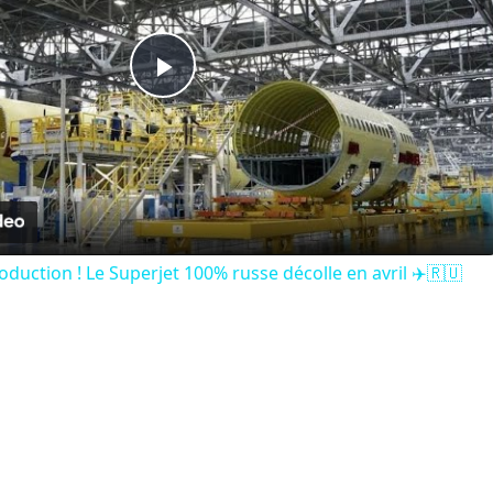
Play
Video
duction ! Le Superjet 100% russe décolle en avril ✈️🇷🇺