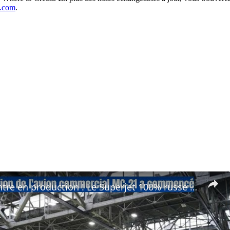
t.com
.
Le MC-21 entre en production ! Le Superjet 100% russe décolle en avril ✈️🇷🇺