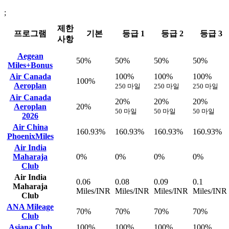
;
제한
프로그램
기본
등급 1
등급 2
등급 3
사항
Aegean
50%
50%
50%
50%
Miles+Bonus
Air Canada
100%
100%
100%
100%
Aeroplan
250 마일
250 마일
250 마일
Air Canada
20%
20%
20%
Aeroplan
20%
50 마일
50 마일
50 마일
2026
Air China
160.93%
160.93%
160.93%
160.93%
PhoenixMiles
Air India
Maharaja
0%
0%
0%
0%
Club
Air India
0.06
0.08
0.09
0.1
Maharaja
Miles/INR
Miles/INR
Miles/INR
Miles/INR
Club
ANA Mileage
70%
70%
70%
70%
Club
Asiana Club
100%
100%
100%
100%