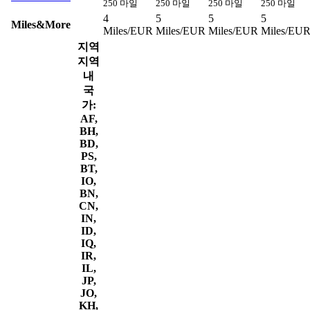
250 마일
250 마일
250 마일
250 마일
4
5
5
5
Miles&More
Miles/EUR
Miles/EUR
Miles/EUR
Miles/EU
지역
지역
내
국
가:
AF,
BH,
BD,
PS,
BT,
IO,
BN,
CN,
IN,
ID,
IQ,
IR,
IL,
JP,
JO,
KH,