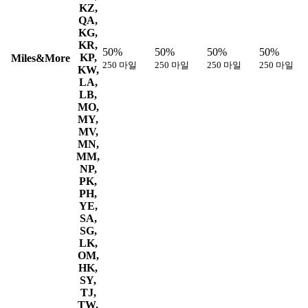
KZ,
QA,
KG,
KR,
50%
50%
50%
50%
KP,
Miles&More
250 마일
250 마일
250 마일
250 마일
KW,
LA,
LB,
MO,
MY,
MV,
MN,
MM,
NP,
PK,
PH,
YE,
SA,
SG,
LK,
OM,
HK,
SY,
TJ,
TW,