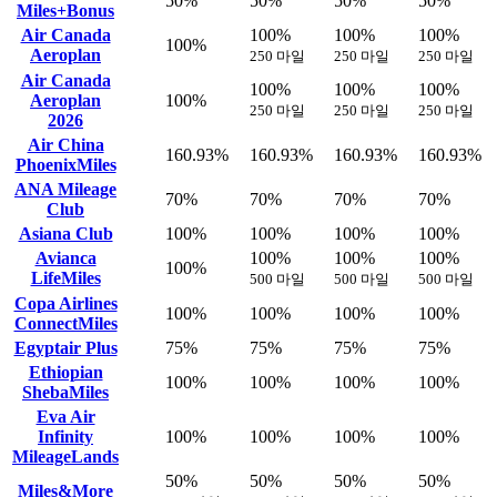
50%
50%
50%
50%
Miles+Bonus
Air Canada
100%
100%
100%
100%
Aeroplan
250 마일
250 마일
250 마일
Air Canada
100%
100%
100%
Aeroplan
100%
250 마일
250 마일
250 마일
2026
Air China
160.93%
160.93%
160.93%
160.93%
PhoenixMiles
ANA Mileage
70%
70%
70%
70%
Club
Asiana Club
100%
100%
100%
100%
Avianca
100%
100%
100%
100%
LifeMiles
500 마일
500 마일
500 마일
Copa Airlines
100%
100%
100%
100%
ConnectMiles
Egyptair Plus
75%
75%
75%
75%
Ethiopian
100%
100%
100%
100%
ShebaMiles
Eva Air
Infinity
100%
100%
100%
100%
MileageLands
50%
50%
50%
50%
Miles&More