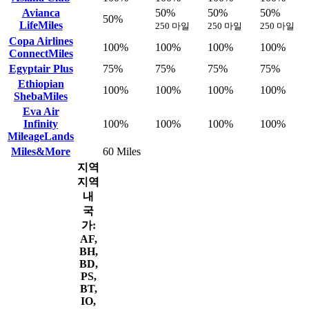
Avianca
50%
50%
50%
50%
LifeMiles
250 마일
250 마일
250 마일
Copa Airlines
100%
100%
100%
100%
ConnectMiles
Egyptair Plus
75%
75%
75%
75%
Ethiopian
100%
100%
100%
100%
ShebaMiles
Eva Air
Infinity
100%
100%
100%
100%
MileageLands
Miles&More
60 Miles
지역
지역
내
국
가:
AF,
BH,
BD,
PS,
BT,
IO,