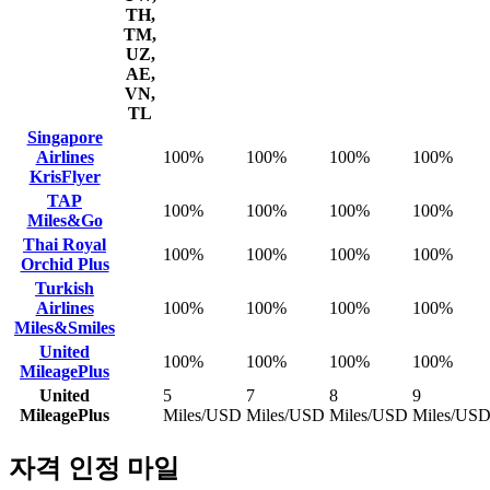
TH,
TM,
UZ,
AE,
VN,
TL
Singapore
Airlines
100%
100%
100%
100%
KrisFlyer
TAP
100%
100%
100%
100%
Miles&Go
Thai Royal
100%
100%
100%
100%
Orchid Plus
Turkish
Airlines
100%
100%
100%
100%
Miles&Smiles
United
100%
100%
100%
100%
MileagePlus
United
5
7
8
9
MileagePlus
Miles/USD
Miles/USD
Miles/USD
Miles/US
자격 인정 마일