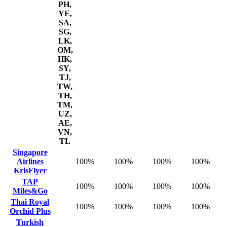
PH,
YE,
SA,
SG,
LK,
OM,
HK,
SY,
TJ,
TW,
TH,
TM,
UZ,
AE,
VN,
TL
Singapore
Airlines
100%
100%
100%
100%
KrisFlyer
TAP
100%
100%
100%
100%
Miles&Go
Thai Royal
100%
100%
100%
100%
Orchid Plus
Turkish