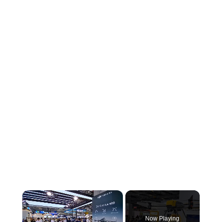
×
Now Playing