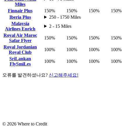
Miles
Finnair Plus
150%
150%
150%
150%
Iberia Plus
250 - 1750 Miles
Malaysia
2 - 15 Miles
Airlines Enrich
Royal Air Maroc
150%
150%
150%
150%
Safar Flyer
Royal Jordanian
100%
100%
100%
100%
Royal Club
SriLankan
100%
100%
100%
100%
FlySmiLes
오류를 발견하셨나요?
신고해주세요!
© 2026 Where to Credit