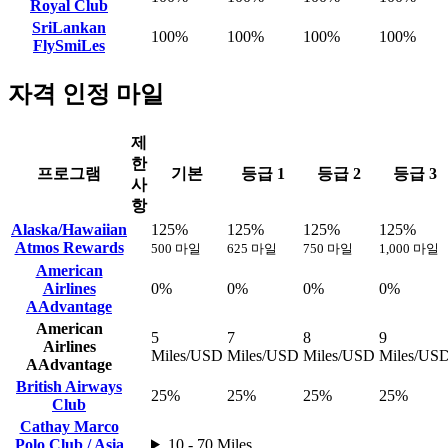
Royal Club
SriLankan
100%
100%
100%
100%
FlySmiLes
자격 인정 마일
제
한
프로그램
기본
등급 1
등급 2
등급 3
사
항
Alaska/Hawaiian
125%
125%
125%
125%
Atmos Rewards
500 마일
625 마일
750 마일
1,000 마일
American
Airlines
0%
0%
0%
0%
AAdvantage
American
5
7
8
9
Airlines
Miles/USD
Miles/USD
Miles/USD
Miles/US
AAdvantage
British Airways
25%
25%
25%
25%
Club
Cathay Marco
Polo Club / Asia
10 - 70 Miles