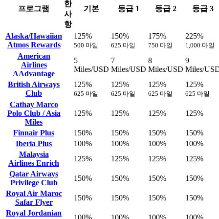
한
프로그램
기본
등급 1
등급 2
등급 3
사
항
Alaska/Hawaiian
125%
150%
175%
225%
Atmos Rewards
500 마일
625 마일
750 마일
1,000 마일
American
5
7
8
9
Airlines
Miles/USD
Miles/USD
Miles/USD
Miles/US
AAdvantage
British Airways
125%
125%
125%
125%
Club
625 마일
625 마일
625 마일
625 마일
Cathay Marco
Polo Club / Asia
125%
125%
125%
125%
Miles
Finnair Plus
150%
150%
150%
150%
Iberia Plus
100%
100%
100%
100%
Malaysia
125%
125%
125%
125%
Airlines Enrich
Qatar Airways
150%
150%
150%
150%
Privilege Club
Royal Air Maroc
150%
150%
150%
150%
Safar Flyer
Royal Jordanian
100%
100%
100%
100%