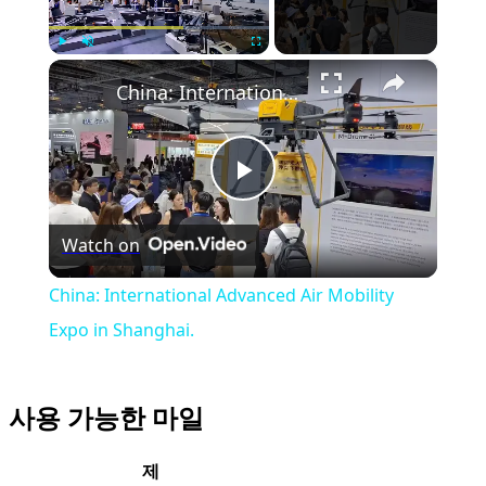
×
Play
Unmute
Fullscreen
China: International Advanced Air Mobility Expo in Shanghai.
Play
Watch on
Video
China: International Advanced Air Mobility
Expo in Shanghai.
사용 가능한 마일
제