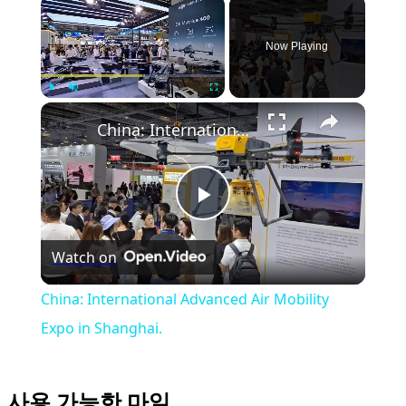
Now Playing
Play
Unmute
Fullscreen
China: International Advanced Air Mobility Expo in Shanghai.
Play
Watch on
Video
China: International Advanced Air Mobility
Expo in Shanghai.
사용 가능한 마일