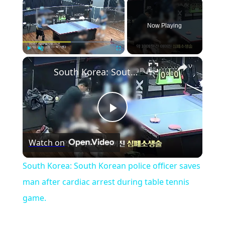
×
Now Playing
×
Play
Unmute
Fullscreen
South Korea: South Korean police officer saves man after cardiac arrest during table tennis game.
Play
Watch on
Video
South Korea: South Korean police officer saves
man after cardiac arrest during table tennis
game.