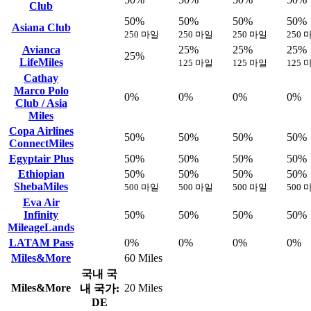
Club
50%
50%
50%
50%
Asiana Club
250 마일
250 마일
250 마일
250 
Avianca
25%
25%
25%
25%
LifeMiles
125 마일
125 마일
125 
Cathay
Marco Polo
0%
0%
0%
0%
Club / Asia
Miles
Copa Airlines
50%
50%
50%
50%
ConnectMiles
Egyptair Plus
50%
50%
50%
50%
Ethiopian
50%
50%
50%
50%
ShebaMiles
500 마일
500 마일
500 마일
500 
Eva Air
Infinity
50%
50%
50%
50%
MileageLands
LATAM Pass
0%
0%
0%
0%
Miles&More
60 Miles
국내
국
Miles&More
20 Miles
내 국가:
DE