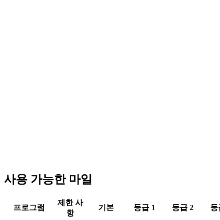
사용 가능한 마일
제한 사
프로그램
기본
등급 1
등급 2
등
항