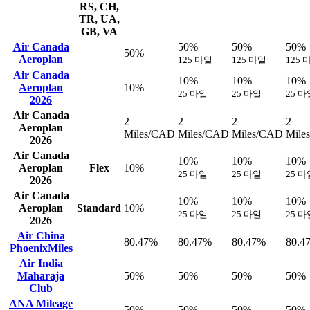
RS, CH,
TR, UA,
GB, VA
Air Canada
50%
50%
50%
50%
Aeroplan
125 마일
125 마일
125 
Air Canada
10%
10%
10%
Aeroplan
10%
25 마일
25 마일
25 마
2026
Air Canada
2
2
2
2
Aeroplan
Miles/CAD
Miles/CAD
Miles/CAD
Mile
2026
Air Canada
10%
10%
10%
Aeroplan
Flex
10%
25 마일
25 마일
25 마
2026
Air Canada
10%
10%
10%
Aeroplan
Standard
10%
25 마일
25 마일
25 마
2026
Air China
80.47%
80.47%
80.47%
80.4
PhoenixMiles
Air India
Maharaja
50%
50%
50%
50%
Club
ANA Mileage
50%
50%
50%
50%