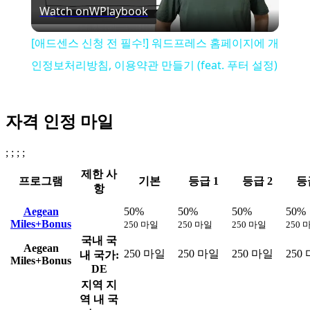
Watch on
WPlaybook
Video
[애드센스 신청 전 필수!] 워드프레스 홈페이지에 개
인정보처리방침, 이용약관 만들기 (feat. 푸터 설정)
자격 인정 마일
; ; ; ;
제한 사
프로그램
기본
등급 1
등급 2
등
항
Aegean
50%
50%
50%
50%
Miles+Bonus
250 마일
250 마일
250 마일
250 
국내
국
Aegean
250 마일
250 마일
250 마일
250
내 국가:
Miles+Bonus
DE
지역
지
역 내 국