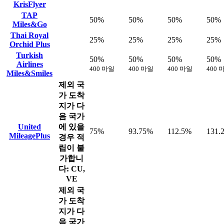
KrisFlyer
TAP
50%
50%
50%
50%
Miles&Go
Thai Royal
25%
25%
25%
25%
Orchid Plus
Turkish
50%
50%
50%
50%
Airlines
400 마일
400 마일
400 마일
400 
Miles&Smiles
제외 국
가
도착
지가 다
음 국가
United
에 있을
75%
93.75%
112.5%
131.
MileagePlus
경우 적
립이 불
가합니
다: CU,
VE
제외 국
가
도착
지가 다
음 국가