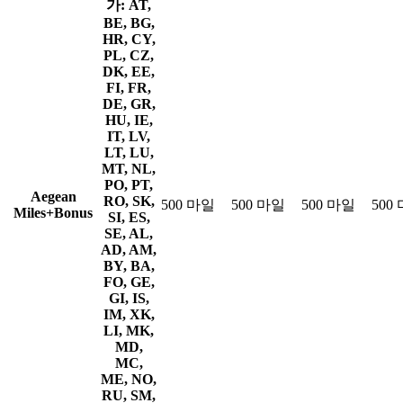
가: AT,
BE, BG,
HR, CY,
PL, CZ,
DK, EE,
FI, FR,
DE, GR,
HU, IE,
IT, LV,
LT, LU,
MT, NL,
PO, PT,
Aegean
RO, SK,
500 마일
500 마일
500 마일
500
Miles+Bonus
SI, ES,
SE, AL,
AD, AM,
BY, BA,
FO, GE,
GI, IS,
IM, XK,
LI, MK,
MD,
MC,
ME, NO,
RU, SM,