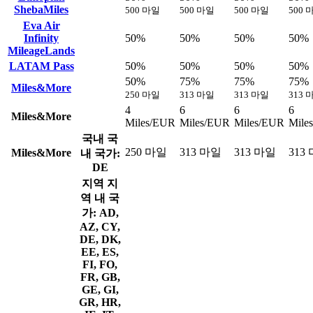
ShebaMiles
500 마일
500 마일
500 마일
500 
Eva Air
Infinity
50%
50%
50%
50%
MileageLands
LATAM Pass
50%
50%
50%
50%
50%
75%
75%
75%
Miles&More
250 마일
313 마일
313 마일
313 
4
6
6
6
Miles&More
Miles/EUR
Miles/EUR
Miles/EUR
Mile
국내
국
250 마일
313 마일
313 마일
313
Miles&More
내 국가:
DE
지역
지
역 내 국
가: AD,
AZ, CY,
DE, DK,
EE, ES,
FI, FO,
FR, GB,
GE, GI,
GR, HR,