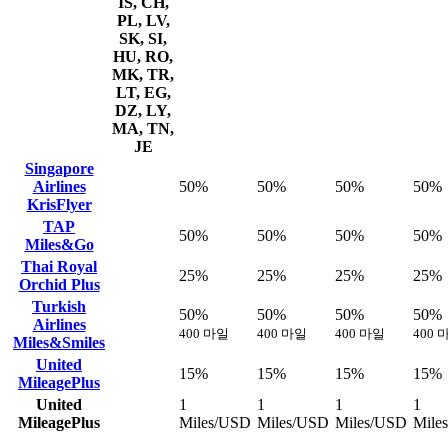
IS, CH,
PL, LV,
SK, SI,
HU, RO,
MK, TR,
LT, EG,
DZ, LY,
MA, TN,
JE
Singapore
Airlines
50%
50%
50%
50%
KrisFlyer
TAP
50%
50%
50%
50%
Miles&Go
Thai Royal
25%
25%
25%
25%
Orchid Plus
Turkish
50%
50%
50%
50%
Airlines
400 마일
400 마일
400 마일
400 
Miles&Smiles
United
15%
15%
15%
15%
MileagePlus
United
1
1
1
1
MileagePlus
Miles/USD
Miles/USD
Miles/USD
Mile