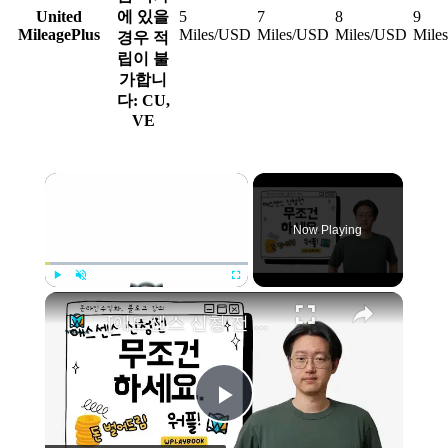
United
에 있을
5
7
8
9
MileagePlus
Miles/USD
Miles/USD
Miles/USD
Mile
경우 적
립이 불
가합니
다: CU,
VE
Now Playing
Play
Unmute
Fullscreen
[애드센스 신청 전 필수!] 워드프레스 홈페이지에 개인정보처리방침, 이용약관 만들기 (feat. 푸터 설정)
Play