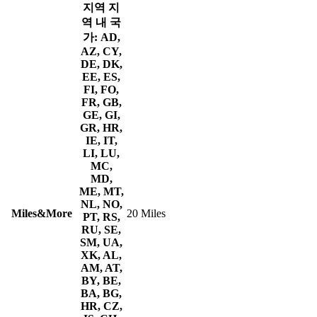
지역
지
역 내 국
가: AD,
AZ, CY,
DE, DK,
EE, ES,
FI, FO,
FR, GB,
GE, GI,
GR, HR,
IE, IT,
LI, LU,
MC,
MD,
ME, MT,
NL, NO,
Miles&More
20 Miles
PT, RS,
RU, SE,
SM, UA,
XK, AL,
AM, AT,
BY, BE,
BA, BG,
HR, CZ,