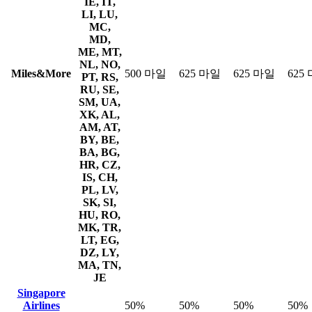
IE, IT,
LI, LU,
MC,
MD,
ME, MT,
NL, NO,
Miles&More
500 마일
625 마일
625 마일
625
PT, RS,
RU, SE,
SM, UA,
XK, AL,
AM, AT,
BY, BE,
BA, BG,
HR, CZ,
IS, CH,
PL, LV,
SK, SI,
HU, RO,
MK, TR,
LT, EG,
DZ, LY,
MA, TN,
JE
Singapore
Airlines
50%
50%
50%
50%