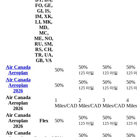
FO, GE,
GI, IS,
IM, XK,
LI, MK,
MD,
MC,
ME, NO,
RU, SM,
RS, CH,
TR, UA,
GB, VA
Air Canada
50%
50%
50%
50%
Aeroplan
125 마일
125 마일
125 
Air Canada
50%
50%
50%
Aeroplan
50%
125 마일
125 마일
125 
2026
Air Canada
1
2
3
4
Aeroplan
Miles/CAD
Miles/CAD
Miles/CAD
Mile
2026
Air Canada
50%
50%
50%
Aeroplan
Flex
50%
125 마일
125 마일
125 
2026
Air Canada
50%
50%
50%