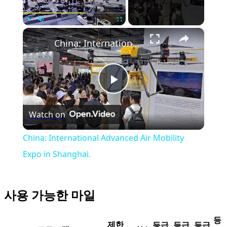
×
Play
Unmute
Fullscreen
China: International Advanced Air Mobility Expo in Shanghai.
Play
Watch on
Video
China: International Advanced Air Mobility
Expo in Shanghai.
사용 가능한 마일
등
제한
등급
등급
등급