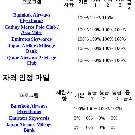
프로그램
기본
급
사항
1
2
3
4
Bangkok Airways
100%
110%
115%
FlyerBonus
Cathay Marco Polo Club /
100%
100%
100%
100%
Asia Miles
Emirates Skywards
100%
100%
100%
100%
Japan Airlines Mileage
100%
100%
100%
100%
Bank
Qatar Airways Privilege
100%
100%
100%
100%
Club
자격 인정 마일
제한 사
등
등급
등급
등급
프로그램
기본
항
1
2
3
급 4
Bangkok Airways
100%
100%
100%
100%
FlyerBonus
Emirates Skywards
0%
0%
0%
0%
Japan Airlines Mileage
0%
0%
0%
0%
Bank