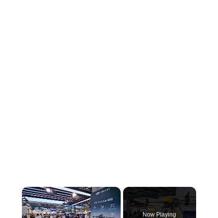
×
Now Playing