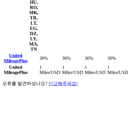
HU,
RO,
MK,
TR,
LT,
EG,
DZ,
LY,
MA,
TN
United
30%
30%
30%
30%
MileagePlus
United
1
1
1
1
MileagePlus
Miles/USD
Miles/USD
Miles/USD
Miles/USD
오류를 발견하셨나요?
신고해주세요!