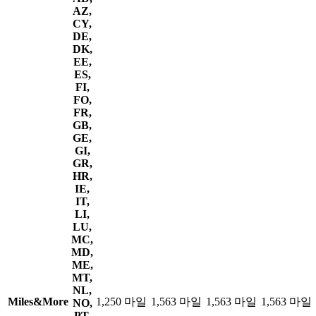
AZ,
CY,
DE,
DK,
EE,
ES,
FI,
FO,
FR,
GB,
GE,
GI,
GR,
HR,
IE,
IT,
LI,
LU,
MC,
MD,
ME,
MT,
NL,
Miles&More
1,250 마일
1,563 마일
1,563 마일
1,563 마일
NO,
PT,