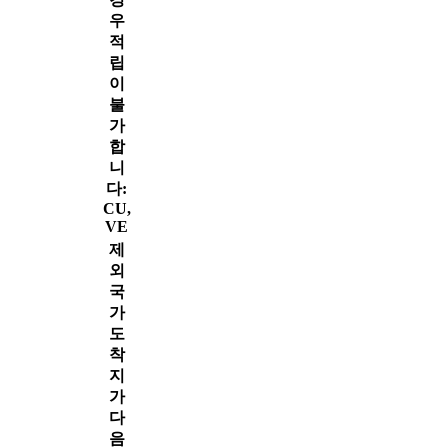
우
적
립
이
불
가
합
니
다:
CU,
VE
제
외
국
가
도
착
지
가
다
음