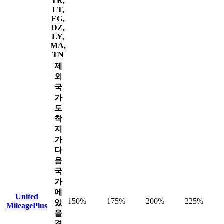
TR,
LT,
EG,
DZ,
LY,
MA,
TN
제
외
국
가
도
착
지
가
다
음
국
가
에
United
150%
175%
200%
225%
있
MileagePlus
을
경