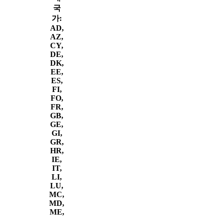
국
가:
AD,
AZ,
CY,
DE,
DK,
EE,
ES,
FI,
FO,
FR,
GB,
GE,
GI,
GR,
HR,
IE,
IT,
LI,
LU,
MC,
MD,
ME,