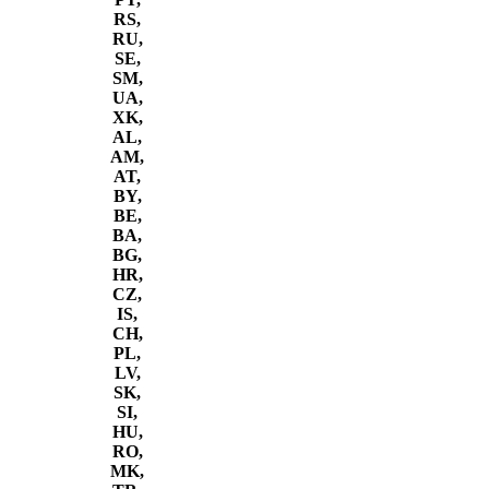
RS,
RU,
SE,
SM,
UA,
XK,
AL,
AM,
AT,
BY,
BE,
BA,
BG,
HR,
CZ,
IS,
CH,
PL,
LV,
SK,
SI,
HU,
RO,
MK,