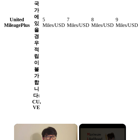
국
가
에
United
5
7
8
9
있
MileagePlus
Miles/USD
Miles/USD
Miles/USD
Miles/USD
을
경
우
적
립
이
불
가
합
니
다:
CU,
VE