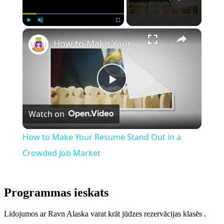
Play
Unmute
Fullscreen
How to Make Your Resume Stand Out in a Crowded Job Market
Play
Watch on
Video
How to Make Your Resume Stand Out in a
Crowded Job Market
Programmas ieskats
Lidojumos ar Ravn Alaska varat krāt jūdzes rezervācijas klasēs .