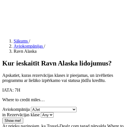
Sākums
/
Aviokompānijas
/
Ravn Alaska
Kur ieskaitīt Ravn Alaska lidojumus?
Apskatiet, kuras rezervācijas klases ir pieejamas, un izvēlieties
programmu ar lielāko izpērkamo vai statusa jūdžu kredītu.
IATA: 7H
Where to credit miles…
Aviokompānija
in Rezervācijas klase
Show me!
Ar prieku paziņojam, ka Travel-Dealz.com tagad pārvalda Where to