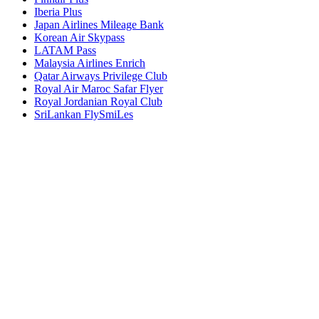
Iberia Plus
Japan Airlines Mileage Bank
Korean Air Skypass
LATAM Pass
Malaysia Airlines Enrich
Qatar Airways Privilege Club
Royal Air Maroc Safar Flyer
Royal Jordanian Royal Club
SriLankan FlySmiLes