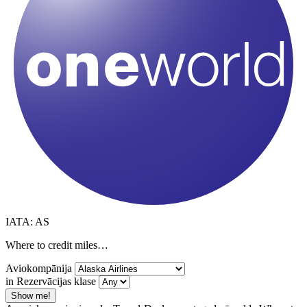
IATA: AS
Where to credit miles…
Aviokompānija
in Rezervācijas klase
Show me!