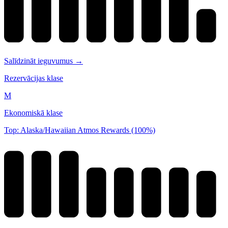
Salīdzināt ieguvumus →
Rezervācijas klase
M
Ekonomiskā klase
Top: Alaska/Hawaiian Atmos Rewards (100%)