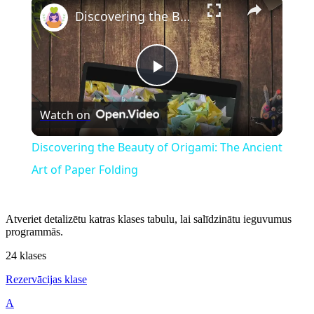
Discovering the Beauty of Origami: The Ancient Art of Paper Folding
Play
Watch on
Video
Discovering the Beauty of Origami: The Ancient
Art of Paper Folding
Atveriet detalizētu katras klases tabulu, lai salīdzinātu ieguvumus
programmās.
24 klases
Rezervācijas klase
A