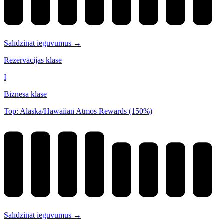
Salīdzināt ieguvumus →
Rezervācijas klase
I
Biznesa klase
Top: Alaska/Hawaiian Atmos Rewards (150%)
Salīdzināt ieguvumus →