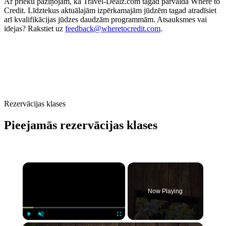
Ar prieku paziņojam, ka Travel-Dealz.com tagad pārvalda Where to
Credit. Līdztekus aktuālajām izpērkamajām jūdzēm tagad atradīsiet
arī kvalifikācijas jūdzes daudzām programmām. Atsauksmes vai
idejas? Rakstiet uz
feedback@wheretocredit.com
.
Rezervācijas klases
Pieejamās rezervācijas klases
Now Playing
Play
Unmute
Fullscreen