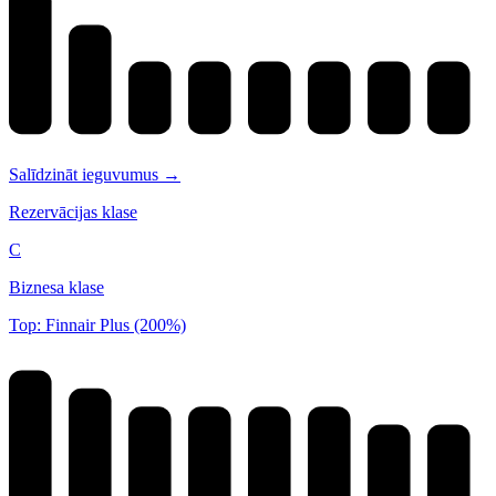
Salīdzināt ieguvumus →
Rezervācijas klase
C
Biznesa klase
Top: Finnair Plus (200%)