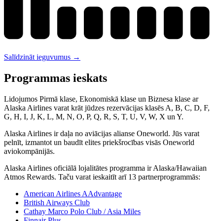
Salīdzināt ieguvumus →
Programmas ieskats
Lidojumos Pirmā klase, Ekonomiskā klase un Biznesa klase ar
Alaska Airlines varat krāt jūdzes rezervācijas klasēs A, B, C, D, F,
G, H, I, J, K, L, M, N, O, P, Q, R, S, T, U, V, W, X un Y.
Alaska Airlines ir daļa no aviācijas alianse Oneworld. Jūs varat
pelnīt, izmantot un baudīt elites priekšrocības visās Oneworld
aviokompānijās.
Alaska Airlines oficiālā lojalitātes programma ir Alaska/Hawaiian
Atmos Rewards. Taču varat ieskaitīt arī 13 partnerprogrammās:
American Airlines AAdvantage
British Airways Club
Cathay Marco Polo Club / Asia Miles
Finnair Plus