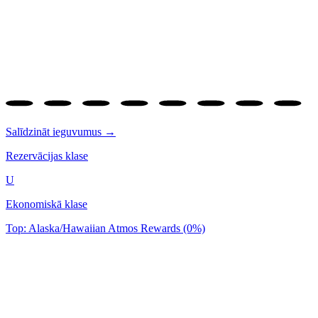
Salīdzināt ieguvumus →
Rezervācijas klase
U
Ekonomiskā klase
Top: Alaska/Hawaiian Atmos Rewards (0%)