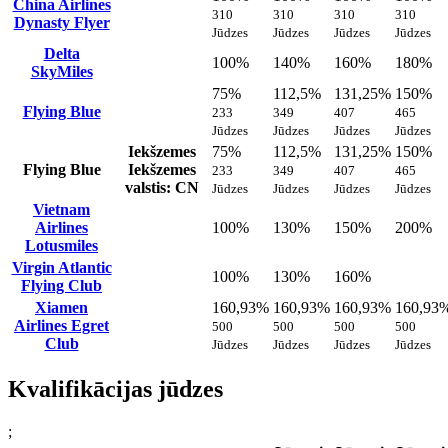
China Airlines
310
310
310
310
Dynasty Flyer
Jūdzes
Jūdzes
Jūdzes
Jūdzes
Delta
100%
140%
160%
180%
SkyMiles
75%
112,5%
131,25%
150%
Flying Blue
233
349
407
465
Jūdzes
Jūdzes
Jūdzes
Jūdzes
Iekšzemes
75%
112,5%
131,25%
150%
Flying Blue
Iekšzemes
233
349
407
465
valstis: CN
Jūdzes
Jūdzes
Jūdzes
Jūdzes
Vietnam
Airlines
100%
130%
150%
200%
Lotusmiles
Virgin Atlantic
100%
130%
160%
Flying Club
Xiamen
160,93%
160,93%
160,93%
160,93
Airlines Egret
500
500
500
500
Club
Jūdzes
Jūdzes
Jūdzes
Jūdzes
Kvalifikācijas jūdzes
;