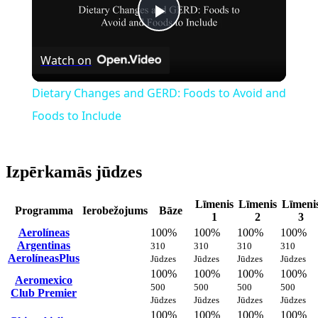
Play
Watch on
Video
Dietary Changes and GERD: Foods to Avoid and
Foods to Include
Izpērkamās jūdzes
Līmenis
Līmenis
Līmeni
Programma
Ierobežojums
Bāze
1
2
3
Aerolíneas
100%
100%
100%
100%
Argentinas
310
310
310
310
AerolíneasPlus
Jūdzes
Jūdzes
Jūdzes
Jūdzes
100%
100%
100%
100%
Aeromexico
500
500
500
500
Club Premier
Jūdzes
Jūdzes
Jūdzes
Jūdzes
100%
100%
100%
100%