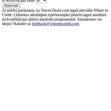
in Rezervācijas klase
Show me!
Ar prieku paziņojam, ka Travel-Dealz.com tagad pārvalda Where to
Credit. Līdztekus aktuālajām izpērkamajām jūdzēm tagad atradīsiet
arī kvalifikācijas jūdzes daudzām programmām. Atsauksmes vai
idejas? Rakstiet uz
feedback@wheretocredit.com
.