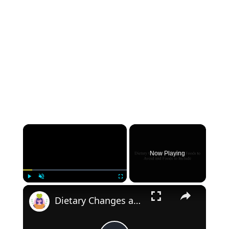
Now Playing
Play
Unmute
Fullscreen
Dietary Changes and GERD: Foods to Avoid and Foods to Include