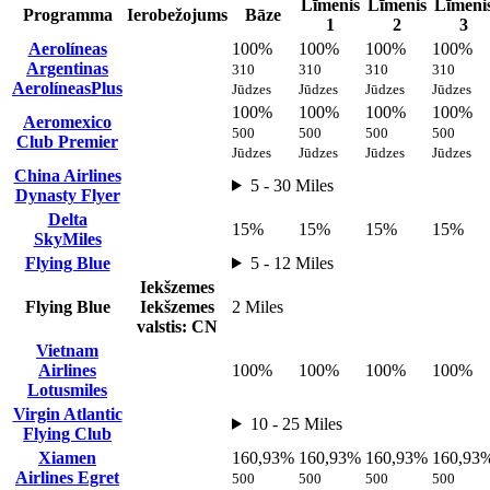
Līmenis
Līmenis
Līmeni
Programma
Ierobežojums
Bāze
1
2
3
Aerolíneas
100%
100%
100%
100%
Argentinas
310
310
310
310
AerolíneasPlus
Jūdzes
Jūdzes
Jūdzes
Jūdzes
100%
100%
100%
100%
Aeromexico
500
500
500
500
Club Premier
Jūdzes
Jūdzes
Jūdzes
Jūdzes
China Airlines
5 - 30 Miles
Dynasty Flyer
Delta
15%
15%
15%
15%
SkyMiles
Flying Blue
5 - 12 Miles
Iekšzemes
Flying Blue
Iekšzemes
2 Miles
valstis: CN
Vietnam
Airlines
100%
100%
100%
100%
Lotusmiles
Virgin Atlantic
10 - 25 Miles
Flying Club
Xiamen
160,93%
160,93%
160,93%
160,93
Airlines Egret
500
500
500
500