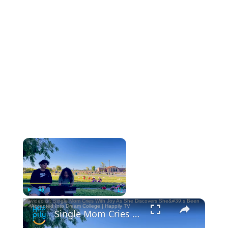
Now Playing
Play
Unmute
Fullscreen
Single Mom Cries With Joy As She Discovers She's Been Accepted Into Dream College | Happily TV