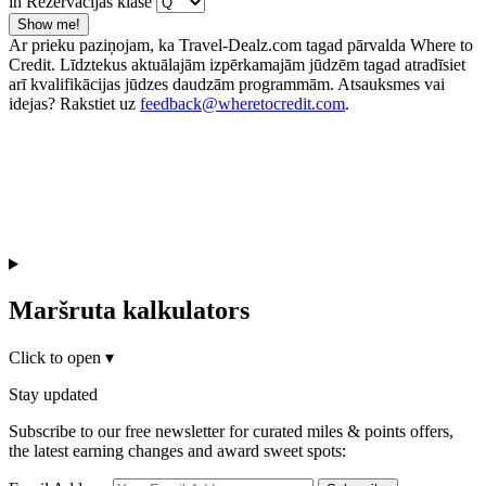
in Rezervācijas klase
Show me!
Ar prieku paziņojam, ka Travel-Dealz.com tagad pārvalda Where to
Credit. Līdztekus aktuālajām izpērkamajām jūdzēm tagad atradīsiet
arī kvalifikācijas jūdzes daudzām programmām. Atsauksmes vai
idejas? Rakstiet uz
feedback@wheretocredit.com
.
Maršruta kalkulators
Click to open
▾
Stay updated
Subscribe to our free newsletter for curated miles & points offers,
the latest earning changes and award sweet spots: