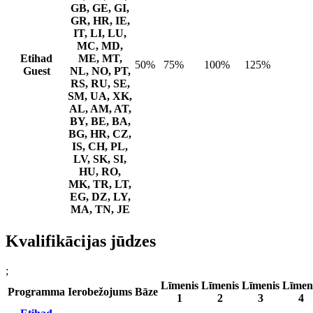
GB, GE, GI,
GR, HR, IE,
IT, LI, LU,
MC, MD,
Etihad
ME, MT,
50%
75%
100%
125%
Guest
NL, NO, PT,
RS, RU, SE,
SM, UA, XK,
AL, AM, AT,
BY, BE, BA,
BG, HR, CZ,
IS, CH, PL,
LV, SK, SI,
HU, RO,
MK, TR, LT,
EG, DZ, LY,
MA, TN, JE
Kvalifikācijas jūdzes
;
Līmenis
Līmenis
Līmenis
Līmen
Programma
Ierobežojums
Bāze
1
2
3
4