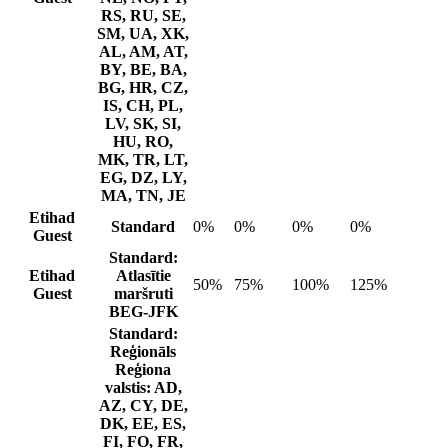
RS, RU, SE,
SM, UA, XK,
AL, AM, AT,
BY, BE, BA,
BG, HR, CZ,
IS, CH, PL,
LV, SK, SI,
HU, RO,
MK, TR, LT,
EG, DZ, LY,
MA, TN, JE
Etihad
Standard
0%
0%
0%
0%
Guest
Standard:
Etihad
Atlasītie
50%
75%
100%
125%
Guest
maršruti
BEG-JFK
Standard:
Reģionāls
Reģiona
valstis: AD,
AZ, CY, DE,
DK, EE, ES,
FI, FO, FR,