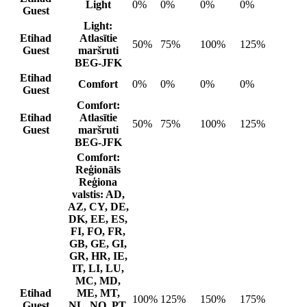
Light
0%
0%
0%
0%
Guest
Light:
Etihad
Atlasītie
50%
75%
100%
125%
Guest
maršruti
BEG-JFK
Etihad
Comfort
0%
0%
0%
0%
Guest
Comfort:
Etihad
Atlasītie
50%
75%
100%
125%
Guest
maršruti
BEG-JFK
Comfort:
Reģionāls
Reģiona
valstis: AD,
AZ, CY, DE,
DK, EE, ES,
FI, FO, FR,
GB, GE, GI,
GR, HR, IE,
IT, LI, LU,
MC, MD,
Etihad
ME, MT,
100%
125%
150%
175%
Guest
NL, NO, PT,