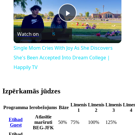
Play
Watch on
Video
Single Mom Cries With Joy As She Discovers
She's Been Accepted Into Dream College |
Happily TV
Izpērkamās jūdzes
Līmenis
Līmenis
Līmenis
Līmen
Programma
Ierobežojums
Bāze
1
2
3
4
Atlasītie
Etihad
maršruti
50%
75%
100%
125%
Guest
BEG-JFK
Etihad