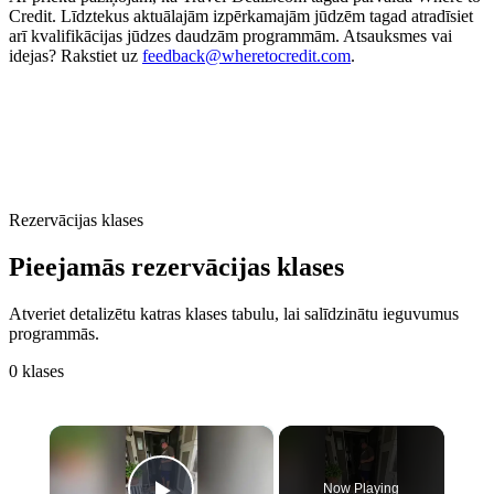
Credit. Līdztekus aktuālajām izpērkamajām jūdzēm tagad atradīsiet
arī kvalifikācijas jūdzes daudzām programmām. Atsauksmes vai
idejas? Rakstiet uz
feedback@wheretocredit.com
.
Rezervācijas klases
Pieejamās rezervācijas klases
Atveriet detalizētu katras klases tabulu, lai salīdzinātu ieguvumus
programmās.
0 klases
×
Now Playing