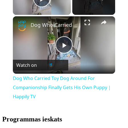
Play Video
×
Dog Who Carried Toy Dog Around For Companionship Finally Gets His Own Puppy | Happily TV
Play
Watch on
Video
Dog Who Carried Toy Dog Around For
Companionship Finally Gets His Own Puppy |
Happily TV
Programmas ieskats