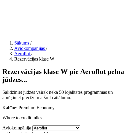
Sākums
/
Aviokompānijas
/
Aeroflot
/
Rezervācijas klase W
Rezervācijas klase W pie Aeroflot pelna
jūdzes...
Salīdziniet jūdzes vairāk nekā 50 lojalitātes programmās un
aprēķiniet precīzu maršruta attālumu.
Kabīne: Premium Economy
Where to credit miles…
Aviokompānija