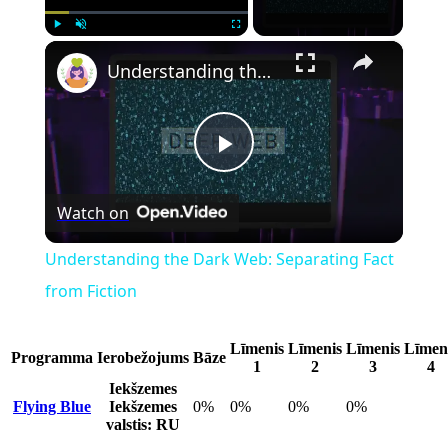
×
Play
Unmute
Fullscreen
Understanding the Dark Web: Separating Fact from Fiction
Play
Watch on
Video
Understanding the Dark Web: Separating Fact
from Fiction
Līmenis
Līmenis
Līmenis
Līmen
Programma
Ierobežojums
Bāze
1
2
3
4
Iekšzemes
Flying Blue
Iekšzemes
0%
0%
0%
0%
valstis: RU