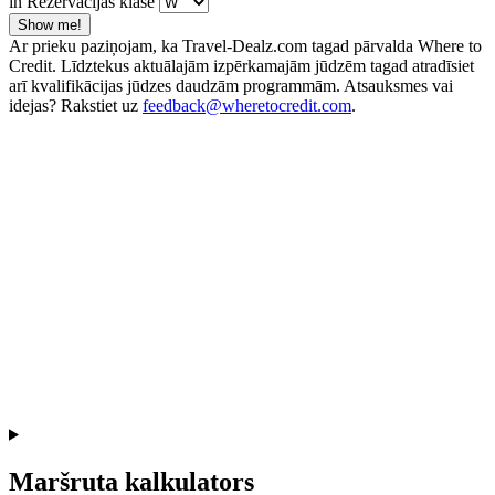
in Rezervācijas klase
Show me!
Ar prieku paziņojam, ka Travel-Dealz.com tagad pārvalda Where to
Credit. Līdztekus aktuālajām izpērkamajām jūdzēm tagad atradīsiet
arī kvalifikācijas jūdzes daudzām programmām. Atsauksmes vai
idejas? Rakstiet uz
feedback@wheretocredit.com
.
Maršruta kalkulators