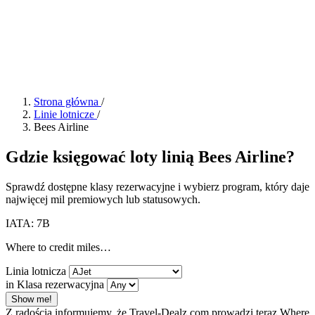
Strona główna
/
Linie lotnicze
/
Bees Airline
Gdzie księgować loty linią Bees Airline?
Sprawdź dostępne klasy rezerwacyjne i wybierz program, który daje
najwięcej mil premiowych lub statusowych.
IATA: 7B
Where to credit miles…
Linia lotnicza
in Klasa rezerwacyjna
Show me!
Z radością informujemy, że Travel-Dealz.com prowadzi teraz Where