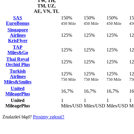
TW, TH,
TM, UZ,
AE, VN, TL
SAS
150%
150%
150%
1
EuroBonus
450 Mile
450 Mile
450 Mile
45
Singapore
Airlines
125%
125%
125%
1
KrisFlyer
TAP
125%
125%
125%
1
Miles&Go
Thai Royal
125%
125%
125%
1
Orchid Plus
Turkish
125%
125%
125%
1
Airlines
750 Mile
750 Mile
750 Mile
75
Miles&Smiles
United
16,7%
16,7%
16,7%
1
MileagePlus
United
1
1
1
1
MileagePlus
Miles/USD
Miles/USD
Miles/USD
Mi
Znalazłeś błąd?
Prosimy zgłosić!