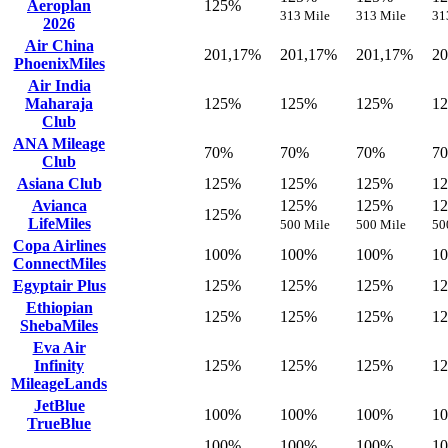
Aeroplan
125%
313 Mile
313 Mile
31
2026
Air China
201,17%
201,17%
201,17%
2
PhoenixMiles
Air India
Maharaja
125%
125%
125%
1
Club
ANA Mileage
70%
70%
70%
7
Club
Asiana Club
125%
125%
125%
1
Avianca
125%
125%
1
125%
LifeMiles
500 Mile
500 Mile
50
Copa Airlines
100%
100%
100%
1
ConnectMiles
Egyptair Plus
125%
125%
125%
1
Ethiopian
125%
125%
125%
1
ShebaMiles
Eva Air
Infinity
125%
125%
125%
1
MileageLands
JetBlue
100%
100%
100%
1
TrueBlue
100%
100%
100%
1