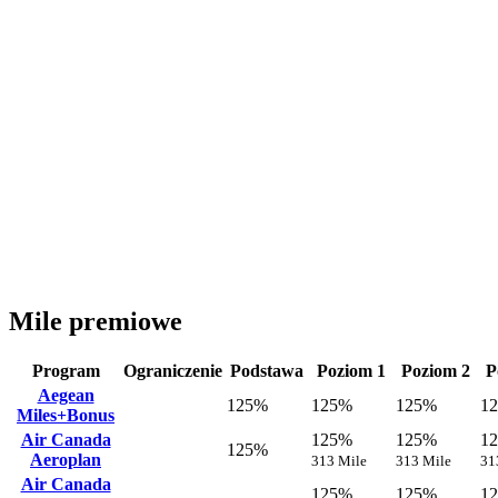
Mile premiowe
Program
Ograniczenie
Podstawa
Poziom 1
Poziom 2
P
Aegean
125%
125%
125%
1
Miles+Bonus
Air Canada
125%
125%
1
125%
Aeroplan
313 Mile
313 Mile
31
Air Canada
125%
125%
1