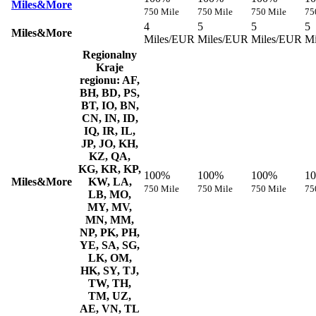
Miles&More
750 Mile
750 Mile
750 Mile
75
4
5
5
5
Miles&More
Miles/EUR
Miles/EUR
Miles/EUR
Mi
Regionalny
Kraje
regionu: AF,
BH, BD, PS,
BT, IO, BN,
CN, IN, ID,
IQ, IR, IL,
JP, JO, KH,
KZ, QA,
KG, KR, KP,
100%
100%
100%
1
Miles&More
KW, LA,
750 Mile
750 Mile
750 Mile
75
LB, MO,
MY, MV,
MN, MM,
NP, PK, PH,
YE, SA, SG,
LK, OM,
HK, SY, TJ,
TW, TH,
TM, UZ,
AE, VN, TL