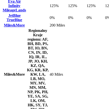
Eva Air
Infinity
125%
125%
125%
1
MileageLands
JetBlue
0%
0%
0%
0
TrueBlue
Miles&More
200 Miles
Regionalny
Kraje
regionu: AF,
BH, BD, PS,
BT, IO, BN,
CN, IN, ID,
IQ, IR, IL,
JP, JO, KH,
KZ, QA,
KG, KR, KP,
Miles&More
KW, LA,
40 Miles
LB, MO,
MY, MV,
MN, MM,
NP, PK, PH,
YE, SA, SG,
LK, OM,
HK, SY, TJ,