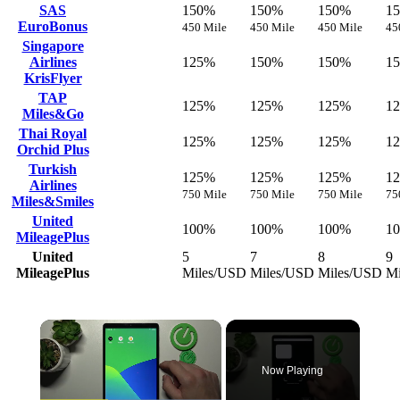
SAS
150%
150%
150%
1
EuroBonus
450 Mile
450 Mile
450 Mile
45
Singapore
Airlines
125%
150%
150%
1
KrisFlyer
TAP
125%
125%
125%
1
Miles&Go
Thai Royal
125%
125%
125%
1
Orchid Plus
Turkish
125%
125%
125%
1
Airlines
750 Mile
750 Mile
750 Mile
75
Miles&Smiles
United
100%
100%
100%
1
MileagePlus
United
5
7
8
9
MileagePlus
Miles/USD
Miles/USD
Miles/USD
Mi
×
Now Playing