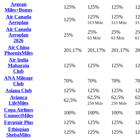
Aegean
125%
125%
125%
1
Miles+Bonus
Air Canada
125%
125%
1
125%
Aeroplan
313 Mile
313 Mile
31
Air Canada
25%
25%
2
Aeroplan
25%
63 Mile
63 Mile
63
2026
Air China
201,17%
201,17%
201,17%
2
PhoenixMiles
Air India
Maharaja
125%
125%
125%
1
Club
ANA Mileage
70%
70%
70%
7
Club
Asiana Club
125%
125%
125%
1
Avianca
62,5%
62,5%
6
62,5%
LifeMiles
250 Mile
250 Mile
25
Copa Airlines
100%
100%
100%
1
ConnectMiles
Egyptair Plus
125%
125%
125%
1
Ethiopian
125%
125%
125%
1
ShebaMiles