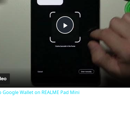
Play
Video
o Google Wallet on REALME Pad Mini