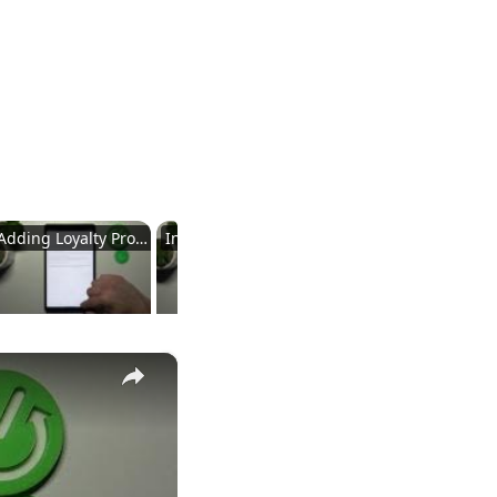
Adding Loyalty Programs
Incorporating Gift Cards
Final Steps and Conclusion
×