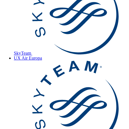
SkyTeam
UX
Air Europa