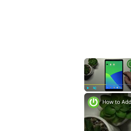
Play
Unmute
How to Add