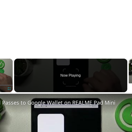
×
Now Playing
Fullscreen
 Passes to Google Wallet on REALME Pad Mini