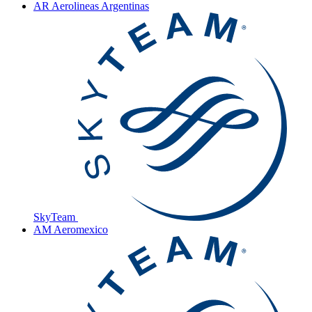
AR
Aerolineas Argentinas
SkyTeam
AM
Aeromexico