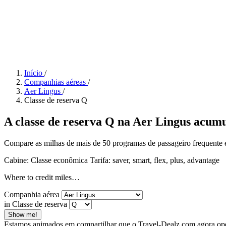
Início
/
Companhias aéreas
/
Aer Lingus
/
Classe de reserva Q
A classe de reserva Q na Aer Lingus acumu
Compare as milhas de mais de 50 programas de passageiro frequente e 
Cabine: Classe econômica
Tarifa:
saver, smart, flex, plus, advantage
Where to credit miles…
Companhia aérea
in Classe de reserva
Show me!
Estamos animados em compartilhar que o Travel-Dealz.com agora opera