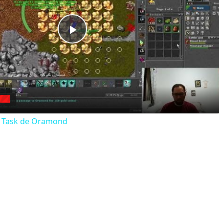
Play
Video
a Task de Oramond