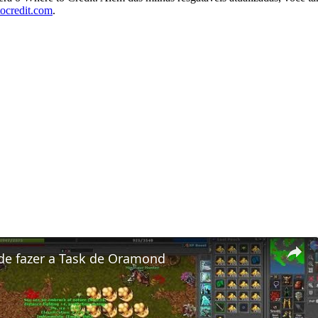
ocredit.com
.
de fazer a Task de Oramond