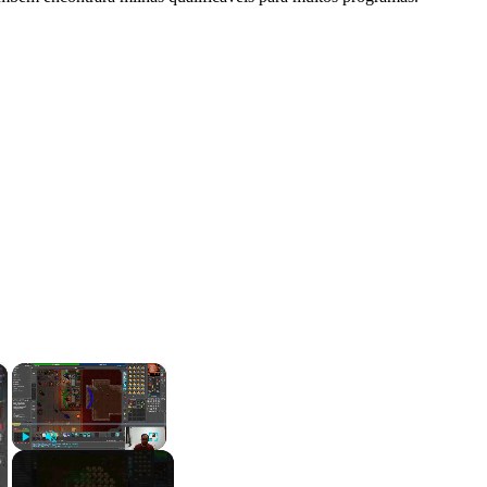
×
×
Play
Unmute
Fullscreen