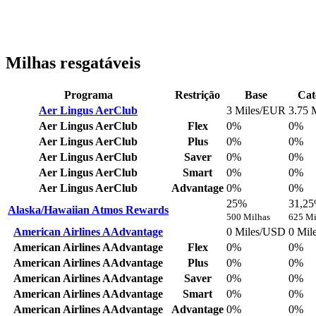
Milhas resgatáveis
Programa
Restrição
Base
Cat
Aer Lingus AerClub
3 Miles/EUR
3.75 
Aer Lingus AerClub
Flex
0%
0%
Aer Lingus AerClub
Plus
0%
0%
Aer Lingus AerClub
Saver
0%
0%
Aer Lingus AerClub
Smart
0%
0%
Aer Lingus AerClub
Advantage
0%
0%
25%
31,2
Alaska/Hawaiian Atmos Rewards
500 Milhas
625 Mi
American Airlines AAdvantage
0 Miles/USD
0 Mil
American Airlines AAdvantage
Flex
0%
0%
American Airlines AAdvantage
Plus
0%
0%
American Airlines AAdvantage
Saver
0%
0%
American Airlines AAdvantage
Smart
0%
0%
American Airlines AAdvantage
Advantage
0%
0%