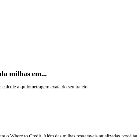
la milhas em...
calcule a quilometragem exata do seu trajeto.
 o Where to Credit. Além das milhas resgatáveis atualizadas, você ta