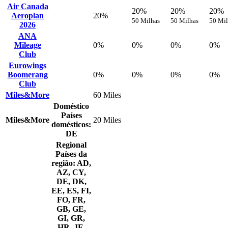
Air Canada
20%
20%
20%
Aeroplan
20%
50 Milhas
50 Milhas
50 Mil
2026
ANA
Mileage
0%
0%
0%
0%
Club
Eurowings
Boomerang
0%
0%
0%
0%
Club
Miles&More
60 Miles
Doméstico
Países
Miles&More
20 Miles
domésticos:
DE
Regional
Países da
região: AD,
AZ, CY,
DE, DK,
EE, ES, FI,
FO, FR,
GB, GE,
GI, GR,
HR, JE,