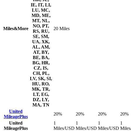
IE, IT, LI,
LU, MC,
MD, ME,
MT, NL,
NO, PT,
Miles&More
20 Miles
RS, RU,
SE, SM,
UA, XK,
AL, AM,
AT, BY,
BE, BA,
BG, HR,
CZ, IS,
CH, PL,
LV, SK, SI,
HU, RO,
MK, TR,
LT, EG,
DZ, LY,
MA, TN
United
20%
20%
20%
20%
MileagePlus
United
1
1
1
1
MileagePlus
Miles/USD
Miles/USD
Miles/USD
Mile