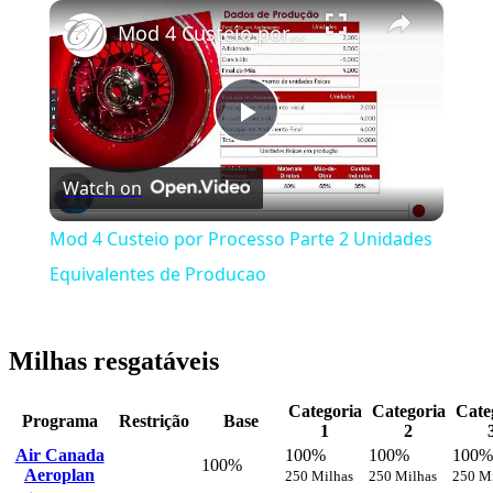
×
Play
Unmute
Fullscreen
Mod 4 Custeio por Processo Parte 2 Unidades Equivalentes de Producao
Play
Watch on
Video
Mod 4 Custeio por Processo Parte 2 Unidades
Equivalentes de Producao
Milhas resgatáveis
Categoria
Categoria
Cate
Programa
Restrição
Base
1
2
Air Canada
100%
100%
100%
100%
Aeroplan
250 Milhas
250 Milhas
250 M