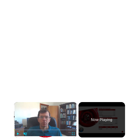
×
Now Playing