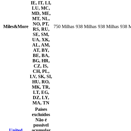
IE, IT, LI,
LU, MC,
MD, ME,
MT, NL,
NO, PT,
Miles&More
750 Milhas
938 Milhas
938 Milhas
938 M
RS, RU,
SE, SM,
UA, XK,
AL, AM,
AT, BY,
BE, BA,
BG, HR,
CZ, IS,
CH, PL,
LV, SK, SI,
HU, RO,
MK, TR,
LT, EG,
DZ, LY,
MA, TN
Países
excluídos
Não é
possível
United
acumular