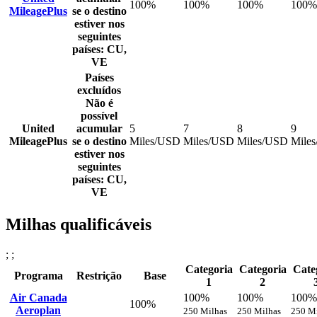
100%
100%
100%
100%
MileagePlus
se o destino
estiver nos
seguintes
países: CU,
VE
Países
excluídos
Não é
possível
United
acumular
5
7
8
9
MileagePlus
se o destino
Miles/USD
Miles/USD
Miles/USD
Mile
estiver nos
seguintes
países: CU,
VE
Milhas qualificáveis
; ;
Categoria
Categoria
Cate
Programa
Restrição
Base
1
2
Air Canada
100%
100%
100%
100%
Aeroplan
250 Milhas
250 Milhas
250 M