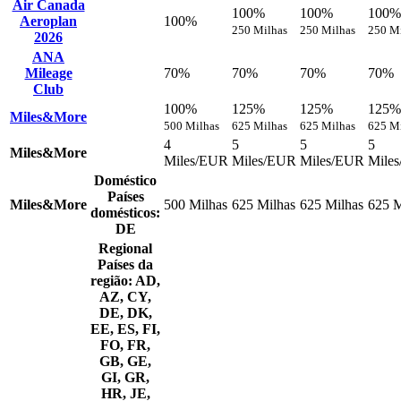
Air Canada
100%
100%
100%
Aeroplan
100%
250 Milhas
250 Milhas
250 M
2026
ANA
Mileage
70%
70%
70%
70%
Club
100%
125%
125%
125%
Miles&More
500 Milhas
625 Milhas
625 Milhas
625 M
4
5
5
5
Miles&More
Miles/EUR
Miles/EUR
Miles/EUR
Mile
Doméstico
Países
Miles&More
500 Milhas
625 Milhas
625 Milhas
625 M
domésticos:
DE
Regional
Países da
região: AD,
AZ, CY,
DE, DK,
EE, ES, FI,
FO, FR,
GB, GE,
GI, GR,
HR, JE,